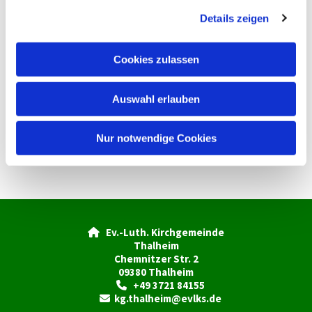
g
Details zeigen
s
a
u
Cookies zulassen
s
w
Auswahl erlauben
a
h
l
Nur notwendige Cookies
Ev.-Luth. Kirchgemeinde

Thalheim
Chemnitzer Str. 2
09380 Thalheim
+49 3721 84155

kg.thalheim@evlks.de
