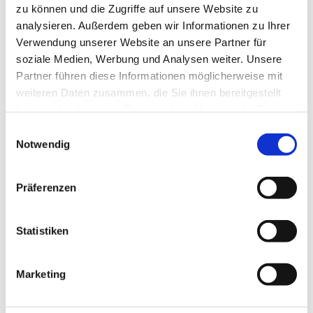
zu können und die Zugriffe auf unsere Website zu
analysieren. Außerdem geben wir Informationen zu Ihrer
Verwendung unserer Website an unsere Partner für
soziale Medien, Werbung und Analysen weiter. Unsere
Partner führen diese Informationen möglicherweise mit
weiteren Daten zusammen, die Sie ihnen bereitgestellt
haben oder die sie im Rahmen Ihrer Nutzung der Dienste
gesammelt haben.
E
Notwendig
i
Dies könnte Sie auch interessieren
n
w
Präferenzen
i
l
l
Statistiken
i
g
Marketing
u
n