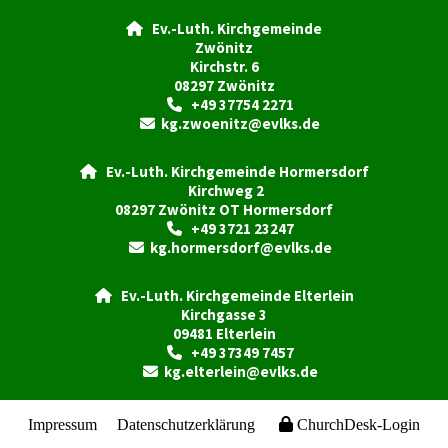
Ev.-Luth. Kirchgemeinde

Zwönitz
Kirchstr. 6
08297 Zwönitz
+49 37754 2271

kg.zwoenitz@evlks.de

Ev.-Luth. Kirchgemeinde Hormersdorf

Kirchweg 2
08297 Zwönitz OT Hormersdorf
+49 3721 23247

kg.hormersdorf@evlks.de

Ev.-Luth. Kirchgemeinde Elterlein

Kirchgasse 3
09481 Elterlein
+49 37349 7457

kg.elterlein@evlks.de

Impressum
Datenschutzerklärung
ChurchDesk-Login