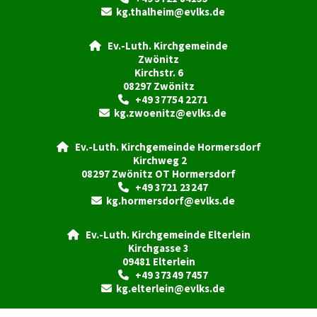
kg.thalheim@evlks.de

Ev.-Luth. Kirchgemeinde

Zwönitz
Kirchstr. 6
08297 Zwönitz
+49 37754 2271

kg.zwoenitz@evlks.de

Ev.-Luth. Kirchgemeinde Hormersdorf

Kirchweg 2
08297 Zwönitz OT Hormersdorf
+49 3721 23247

kg.hormersdorf@evlks.de

Ev.-Luth. Kirchgemeinde Elterlein

Kirchgasse 3
09481 Elterlein
+49 37349 7457

kg.elterlein@evlks.de
