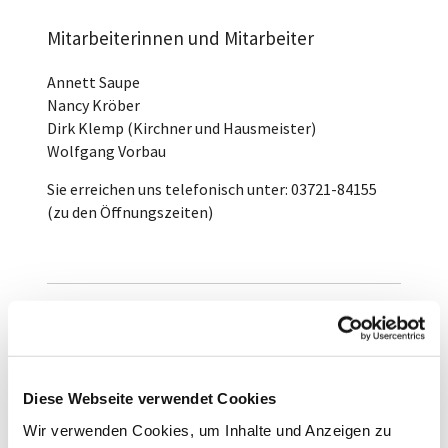
Mitarbeiterinnen und Mitarbeiter
Annett Saupe
Nancy Kröber
Dirk Klemp (Kirchner und Hausmeister)
Wolfgang Vorbau
Sie erreichen uns telefonisch unter: 03721-84155
(zu den Öffnungszeiten)
Ihre Anliegen, Fragen und Hinweise richten
sie schriftlich bitte an
Diese Webseite verwendet Cookies
Ev.-Luth. Kirchgemeinde Thalheim
Chemnitzer Str. 2
Wir verwenden Cookies, um Inhalte und Anzeigen zu
09380 Thalheim/Erzgeb.