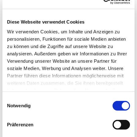
Diese Webseite verwendet Cookies
Wir verwenden Cookies, um Inhalte und Anzeigen zu
personalisieren, Funktionen für soziale Medien anbieten
zu können und die Zugriffe auf unsere Website zu
analysieren. Außerdem geben wir Informationen zu Ihrer
Verwendung unserer Website an unsere Partner für
soziale Medien, Werbung und Analysen weiter. Unsere
Partner führen diese Informationen möglicherweise mit
weiteren Daten zusammen, die Sie ihnen bereitgestellt
haben oder die sie im Rahmen Ihrer Nutzung der Dienste
gesammelt haben.
E
Notwendig
i
n
w
Präferenzen
i
l