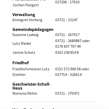
037296 - 17919
Jochen Pangert
Verwaltung
Annegret Vorberg
03721 - 23247
Gemeindepädagogen
Susanne Ludwig
03721 - 267917
03721 - 2680887 oder
Lutz Riedel
0176 607 707 49
Janine Schulz
0162 238 854 8
Friedhof
Friedhofsmeister Lutz
0151 572 966 58 oder
Stiehler
037754 - 326614
Geschwister-Scholl-
Haus
Ramona Rehm
03721 - 270471