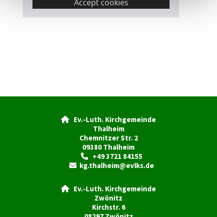
Accept cookies
Ev.-Luth. Kirchgemeinde

Thalheim
Chemnitzer Str. 2
09380 Thalheim
+49 3721 84155

kg.thalheim@evlks.de

Ev.-Luth. Kirchgemeinde

Zwönitz
Kirchstr. 6
08297 Zwönitz