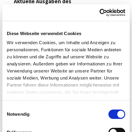
Aktuelle Ausgaben des
Friedhofsanzeigers
Ausgabe 34021/2025-015
Ausgabe 34021/2025-016
Diese Webseite verwendet Cookies
Wir verwenden Cookies, um Inhalte und Anzeigen zu
personalisieren, Funktionen für soziale Medien anbieten
Ihre Anliegen, Fragen und Hinweise
zu können und die Zugriffe auf unsere Website zu
richten sie schriftlich bitte an
analysieren. Außerdem geben wir Informationen zu Ihrer
Verwendung unserer Website an unsere Partner für
Ev.-Luth. Kirchgemeinde Hormersdorf
soziale Medien, Werbung und Analysen weiter. Unsere
Kirchweg 2
Partner führen diese Informationen möglicherweise mit
08297 Zwönitz OT Hormersdorf
weiteren Daten zusammen, die Sie ihnen bereitgestellt
mail:
kg.hormersdorf@evlks.de
haben oder die sie im Rahmen Ihrer Nutzung der Dienste
gesammelt haben.
E
Bankverbindung für Kirchgeld
Notwendig
i
n
Kontoinhaber: Ev.-Luth. Kirchgemeinde
w
Hormersdorf