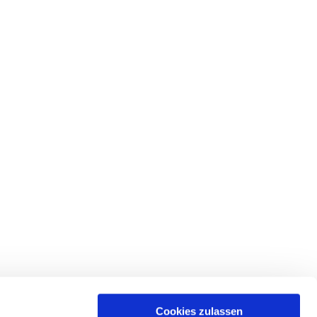
de
Ev.-Luth. Kirchgemeinde
Cookies zulassen
