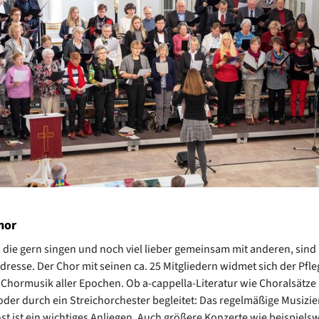
hor
die gern singen und noch viel lieber gemeinsam mit anderen, sind 
Adresse. Der Chor mit seinen ca. 25 Mitgliedern widmet sich der Pfle
r Chormusik aller Epochen. Ob a-cappella-Literatur wie Choralsätze
oder durch ein Streichorchester begleitet: Das regelmäßige Musizie
st ist ein wichtiges Anliegen. Auch größere Konzerte wie beispielsw