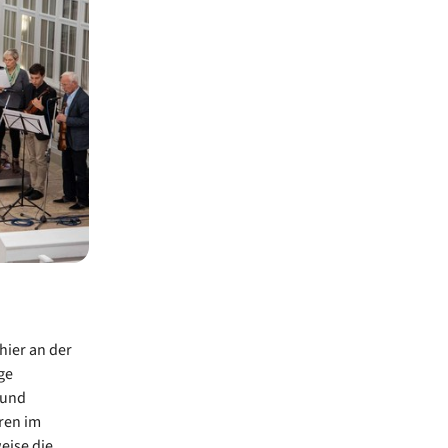
hier an der
ge
 und
ren im
eise die