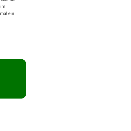
 im
nmal ein