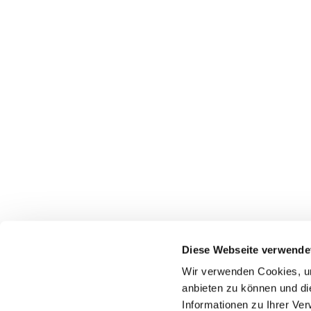
Diese Webseite verwende
Ev.-Luth. Kirchgemeinde

Thalheim
Wir verwenden Cookies, um
Chemnitzer Str. 2
anbieten zu können und di
09380 Thalheim
Informationen zu Ihrer Ve
+49 3721 84155
