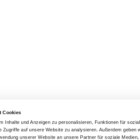
t Cookies
Ev.-Luth. Kirchgemeinde
Ev.-Luth. Kirchgemein


Zwönitz
Hormersdorf
 Inhalte und Anzeigen zu personalisieren, Funktionen für sozia
Kirchstr. 6
Kirchweg 2
e Zugriffe auf unsere Website zu analysieren. Außerdem geben w
08297 Zwönitz
08297 Zwönitz OT Hormersd
rwendung unserer Website an unsere Partner für soziale Medien
+49 37754 2271
+49 3721 23247

