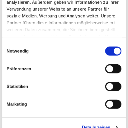
analysieren. Außerdem geben wir Informationen zu Ihrer
Verwendung unserer Website an unsere Partner für
soziale Medien, Werbung und Analysen weiter. Unsere
Partner führen diese Informationen möglicherweise mit
weiteren Daten zusammen, die Sie ihnen bereitgestellt
haben oder die sie im Rahmen Ihrer Nutzung der Dienste
gesammelt haben.
E
Dies könnte Sie auch interessieren
Notwendig
i
n
w
Präferenzen
i
l
l
Statistiken
i
g
Marketing
u
n
g
Details zeigen
s