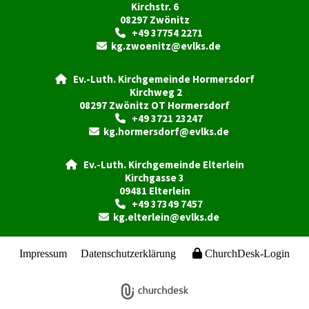
Kirchstr. 6
08297 Zwönitz
+49 37754 2271

kg.zwoenitz@evlks.de

Ev.-Luth. Kirchgemeinde Hormersdorf

Kirchweg 2
08297 Zwönitz OT Hormersdorf
+49 3721 23247

kg.hormersdorf@evlks.de

Ev.-Luth. Kirchgemeinde Elterlein

Kirchgasse 3
09481 Elterlein
+49 37349 7457

kg.elterlein@evlks.de

Impressum
Datenschutzerklärung
ChurchDesk-Login