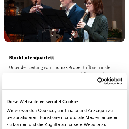
Blockflötenquartett
Unter der Leitung von Thomas Kröber trifft sich in der
Regel 14-tägig eine Gruppe von 4 Blockflötenspielern zur
Probe im Pfarrhaus. Jede Stimme ist einzeln besetzt, was
ein fundiertes musikalisches Können voraussetzt. In den
Proben werden weitestgehend anspruchsvollere Stücke
Diese Webseite verwendet Cookies
aus verschiedenen Musikepochen geübt und dann im
Gottesdienst zu Gehör gebracht.
Wir verwenden Cookies, um Inhalte und Anzeigen zu
personalisieren, Funktionen für soziale Medien anbieten
Kontakt: Thomas Kröber
zu können und die Zugriffe auf unsere Website zu