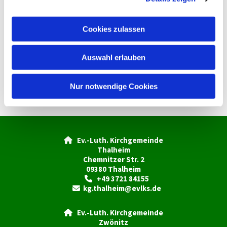
a
u
Cookies zulassen
s
w
Auswahl erlauben
a
h
l
Nur notwendige Cookies
Ev.-Luth. Kirchgemeinde

Thalheim
Chemnitzer Str. 2
09380 Thalheim
+49 3721 84155

kg.thalheim@evlks.de

Ev.-Luth. Kirchgemeinde

Zwönitz