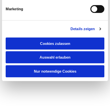
g
Marketing
u
n
g
Details zeigen
s
a
u
Cookies zulassen
s
w
Auswahl erlauben
a
h
l
Nur notwendige Cookies