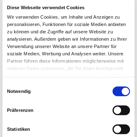
Zum Terminplan geht es
hier.
Diese Webseite verwendet Cookies
Wir freuen uns auf euch und die gemeinsame Zeit!
Wir verwenden Cookies, um Inhalte und Anzeigen zu
personalisieren, Funktionen für soziale Medien anbieten
Euer
Pfarrer Frank Dregennus, Diakonin Waltraud
zu können und die Zugriffe auf unsere Website zu
Eichler & Team
analysieren. Außerdem geben wir Informationen zu Ihrer
Verwendung unserer Website an unsere Partner für
soziale Medien, Werbung und Analysen weiter. Unsere
P.S.: Konfirmation für Erwachsene nach persönl.
Partner führen diese Informationen möglicherweise mit
Vereinbarung!
weiteren Daten zusammen, die Sie ihnen bereitgestellt
haben oder die sie im Rahmen Ihrer Nutzung der Dienste
gesammelt haben.
E
Notwendig
i
n
w
Präferenzen
i
l
Dies könnte Sie auch interessieren
l
Statistiken
i