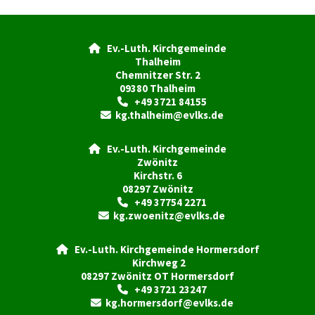
Ev.-Luth. Kirchgemeinde

Thalheim
Chemnitzer Str. 2
09380 Thalheim
+49 3721 84155

kg.thalheim@evlks.de

Ev.-Luth. Kirchgemeinde

Zwönitz
Kirchstr. 6
08297 Zwönitz
+49 37754 2271

kg.zwoenitz@evlks.de

Ev.-Luth. Kirchgemeinde Hormersdorf

Kirchweg 2
08297 Zwönitz OT Hormersdorf
+49 3721 23247

kg.hormersdorf@evlks.de
