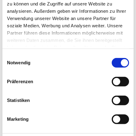
zu können und die Zugriffe auf unsere Website zu
analysieren. Außerdem geben wir Informationen zu Ihrer
Verwendung unserer Website an unsere Partner für
soziale Medien, Werbung und Analysen weiter. Unsere
Partner führen diese Informationen möglicherweise mit
weiteren Daten zusammen, die Sie ihnen bereitgestellt
haben oder die sie im Rahmen Ihrer Nutzung der Dienste
gesammelt haben.
E
Notwendig
i
Dies könnte Sie auch interessieren
n
w
Präferenzen
i
l
l
Statistiken
i
g
Marketing
u
n