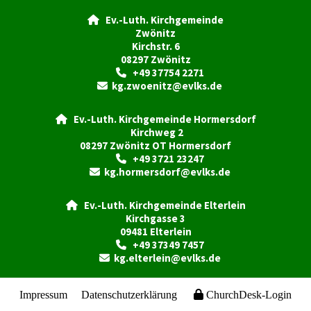
Ev.-Luth. Kirchgemeinde

Zwönitz
Kirchstr. 6
08297 Zwönitz
+49 37754 2271

kg.zwoenitz@evlks.de

Ev.-Luth. Kirchgemeinde Hormersdorf

Kirchweg 2
08297 Zwönitz OT Hormersdorf
+49 3721 23247

kg.hormersdorf@evlks.de

Ev.-Luth. Kirchgemeinde Elterlein

Kirchgasse 3
09481 Elterlein
+49 37349 7457

kg.elterlein@evlks.de

Impressum
Datenschutzerklärung
ChurchDesk-Login