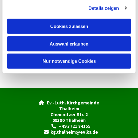
g
Details zeigen
s
a
u
Cookies zulassen
s
w
Auswahl erlauben
a
h
l
Nur notwendige Cookies
Ev.-Luth. Kirchgemeinde

Thalheim
Chemnitzer Str. 2
09380 Thalheim
+49 3721 84155

kg.thalheim@evlks.de
