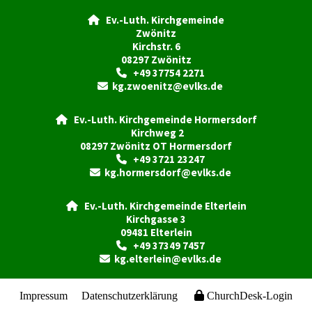
Ev.-Luth. Kirchgemeinde

Zwönitz
Kirchstr. 6
08297 Zwönitz
+49 37754 2271

kg.zwoenitz@evlks.de

Ev.-Luth. Kirchgemeinde Hormersdorf

Kirchweg 2
08297 Zwönitz OT Hormersdorf
+49 3721 23247

kg.hormersdorf@evlks.de

Ev.-Luth. Kirchgemeinde Elterlein

Kirchgasse 3
09481 Elterlein
+49 37349 7457

kg.elterlein@evlks.de

Impressum
Datenschutzerklärung
ChurchDesk-Login