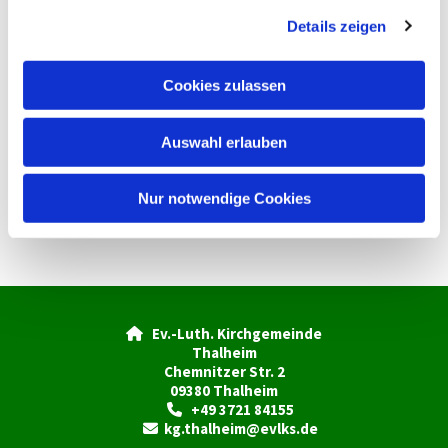
g
Details zeigen
s
a
u
Cookies zulassen
s
w
Auswahl erlauben
a
h
l
Nur notwendige Cookies
Ev.-Luth. Kirchgemeinde

Thalheim
Chemnitzer Str. 2
09380 Thalheim
+49 3721 84155

kg.thalheim@evlks.de
