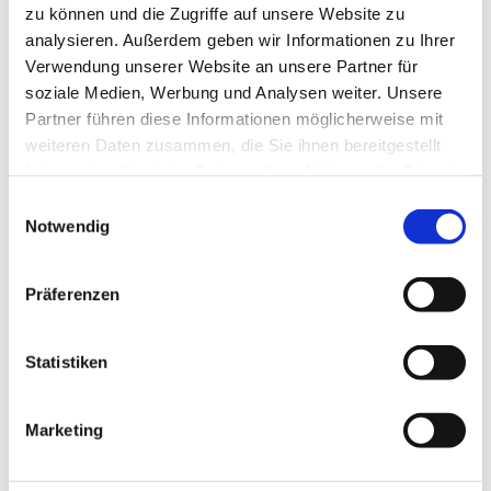
zu können und die Zugriffe auf unsere Website zu
analysieren. Außerdem geben wir Informationen zu Ihrer
Verwendung unserer Website an unsere Partner für
soziale Medien, Werbung und Analysen weiter. Unsere
Partner führen diese Informationen möglicherweise mit
weiteren Daten zusammen, die Sie ihnen bereitgestellt
haben oder die sie im Rahmen Ihrer Nutzung der Dienste
gesammelt haben.
E
Notwendig
i
Dies könnte Sie auch interessieren
n
w
Präferenzen
i
l
l
Statistiken
i
g
Marketing
u
n