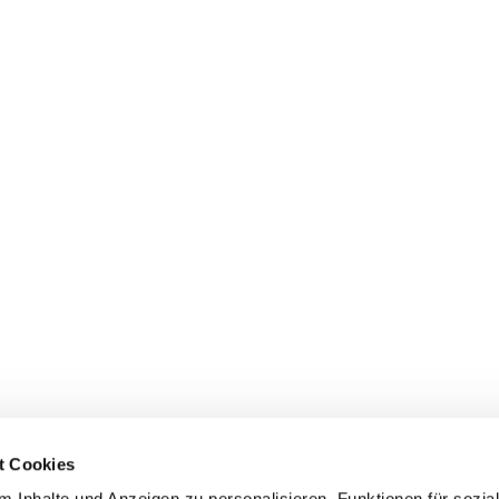
t Cookies
Ev.-Luth. Kirchgemeinde
Ev.-Luth. Kirchgemein


 Inhalte und Anzeigen zu personalisieren, Funktionen für sozia