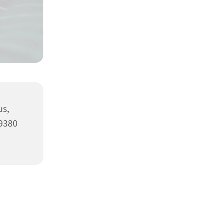
s,
09380