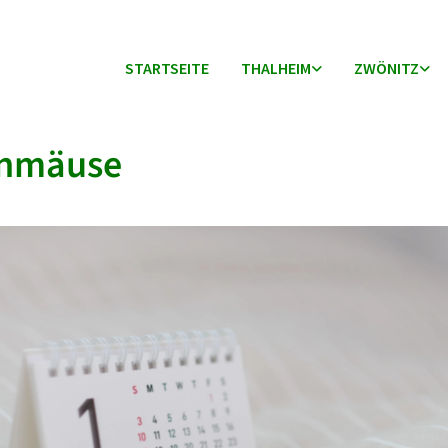
STARTSEITE
THALHEIM
ZWÖNITZ
enmäuse