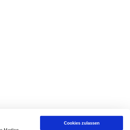
Cookies zulassen
de
Ev.-Luth. Kirchgemeinde

le Medien