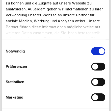
zu können und die Zugriffe auf unsere Website zu
analysieren. Außerdem geben wir Informationen zu Ihrer
Verwendung unserer Website an unsere Partner für
soziale Medien, Werbung und Analysen weiter. Unsere
Partner führen diese Informationen möglicherweise mit
weiteren Daten zusammen, die Sie ihnen bereitgestellt
haben oder die sie im Rahmen Ihrer Nutzung der Dienste
gesammelt haben.
E
Notwendig
i
Dies könnte Sie auch interessieren
n
w
Präferenzen
i
l
l
Statistiken
i
g
Marketing
u
n