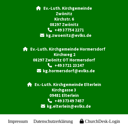
Ev.-Luth. Kirchgemeinde

Zwönitz
Kirchstr. 6
08297 Zwönitz
+49 37754 2271

kg.zwoenitz@evlks.de

Ev.-Luth. Kirchgemeinde Hormersdorf

Kirchweg 2
08297 Zwönitz OT Hormersdorf
+49 3721 23247

kg.hormersdorf@evlks.de

Ev.-Luth. Kirchgemeinde Elterlein

Kirchgasse 3
09481 Elterlein
+49 37349 7457

kg.elterlein@evlks.de

Impressum
Datenschutzerklärung
ChurchDesk-Login