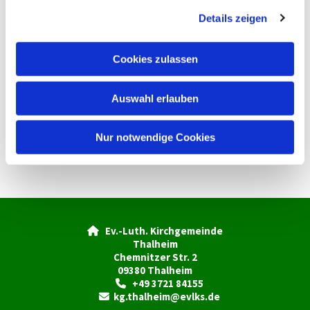
g
Details zeigen
s
a
u
Cookies zulassen
s
w
Auswahl erlauben
a
h
l
Nur notwendige Cookies
Ev.-Luth. Kirchgemeinde

Thalheim
Chemnitzer Str. 2
09380 Thalheim
+49 3721 84155

kg.thalheim@evlks.de
