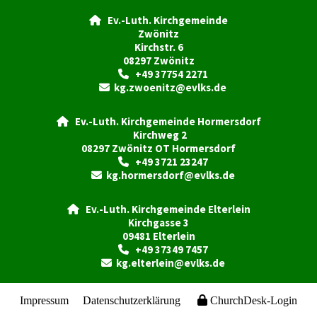
Ev.-Luth. Kirchgemeinde

Zwönitz
Kirchstr. 6
08297 Zwönitz
+49 37754 2271

kg.zwoenitz@evlks.de

Ev.-Luth. Kirchgemeinde Hormersdorf

Kirchweg 2
08297 Zwönitz OT Hormersdorf
+49 3721 23247

kg.hormersdorf@evlks.de

Ev.-Luth. Kirchgemeinde Elterlein

Kirchgasse 3
09481 Elterlein
+49 37349 7457

kg.elterlein@evlks.de

Impressum
Datenschutzerklärung
ChurchDesk-Login