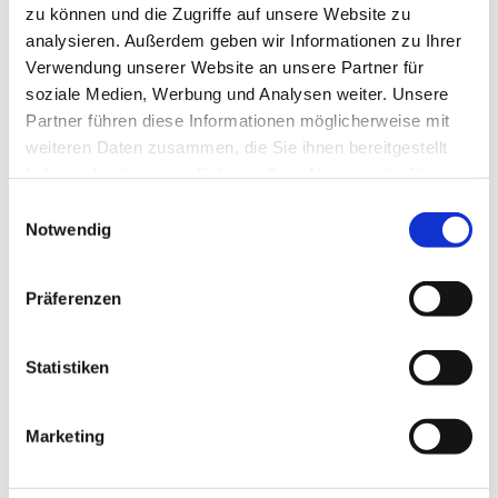
zu können und die Zugriffe auf unsere Website zu
analysieren. Außerdem geben wir Informationen zu Ihrer
Verwendung unserer Website an unsere Partner für
soziale Medien, Werbung und Analysen weiter. Unsere
Partner führen diese Informationen möglicherweise mit
weiteren Daten zusammen, die Sie ihnen bereitgestellt
haben oder die sie im Rahmen Ihrer Nutzung der Dienste
gesammelt haben.
E
Notwendig
i
Dies könnte Sie auch interessieren
n
w
Präferenzen
i
l
l
Statistiken
i
g
Marketing
u
n