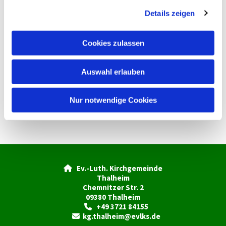
g
Details zeigen
s
a
u
Cookies zulassen
s
w
Auswahl erlauben
a
h
l
Nur notwendige Cookies
Ev.-Luth. Kirchgemeinde

Thalheim
Chemnitzer Str. 2
09380 Thalheim
+49 3721 84155

kg.thalheim@evlks.de
