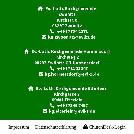
Ev.-Luth. Kirchgemeinde

Zwönitz
Kirchstr. 6
08297 Zwönitz
+49 37754 2271

kg.zwoenitz@evlks.de

Ev.-Luth. Kirchgemeinde Hormersdorf

Kirchweg 2
08297 Zwönitz OT Hormersdorf
+49 3721 23247

kg.hormersdorf@evlks.de

Ev.-Luth. Kirchgemeinde Elterlein

Kirchgasse 3
09481 Elterlein
+49 37349 7457

kg.elterlein@evlks.de

Impressum
Datenschutzerklärung
ChurchDesk-Login