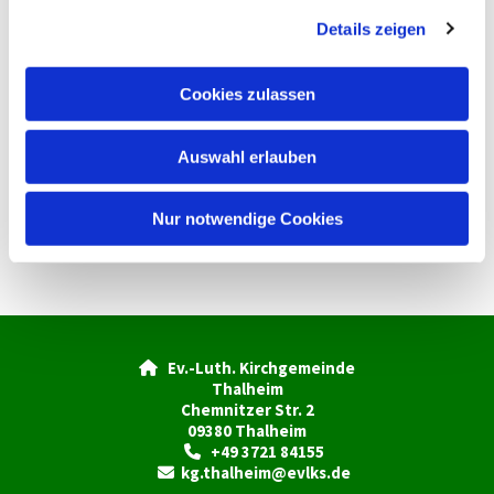
g
Details zeigen
s
a
u
Cookies zulassen
s
w
Auswahl erlauben
a
h
l
Nur notwendige Cookies
Ev.-Luth. Kirchgemeinde

Thalheim
Chemnitzer Str. 2
09380 Thalheim
+49 3721 84155

kg.thalheim@evlks.de
