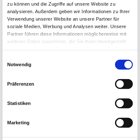
zu können und die Zugriffe auf unsere Website zu
analysieren. Außerdem geben wir Informationen zu Ihrer
Verwendung unserer Website an unsere Partner für
soziale Medien, Werbung und Analysen weiter. Unsere
Partner führen diese Informationen möglicherweise mit
weiteren Daten zusammen, die Sie ihnen bereitgestellt
haben oder die sie im Rahmen Ihrer Nutzung der Dienste
gesammelt haben.
E
Notwendig
i
Dies könnte Sie auch interessieren
n
w
Präferenzen
i
l
l
Statistiken
i
g
Marketing
u
n