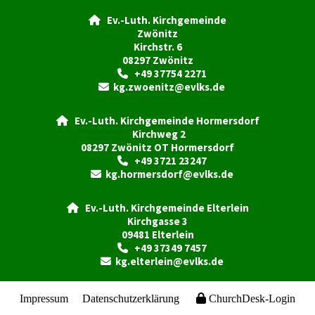
Ev.-Luth. Kirchgemeinde

Zwönitz
Kirchstr. 6
08297 Zwönitz
+49 37754 2271

kg.zwoenitz@evlks.de

Ev.-Luth. Kirchgemeinde Hormersdorf

Kirchweg 2
08297 Zwönitz OT Hormersdorf
+49 3721 23247

kg.hormersdorf@evlks.de

Ev.-Luth. Kirchgemeinde Elterlein

Kirchgasse 3
09481 Elterlein
+49 37349 7457

kg.elterlein@evlks.de

Impressum
Datenschutzerklärung
ChurchDesk-Login