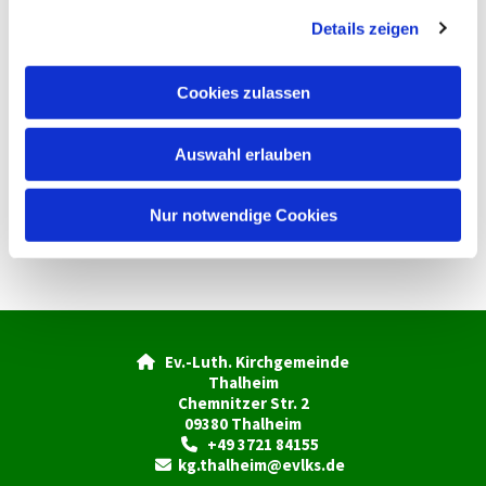
g
Details zeigen
s
a
u
Cookies zulassen
s
w
Auswahl erlauben
a
h
l
Nur notwendige Cookies
Ev.-Luth. Kirchgemeinde

Thalheim
Chemnitzer Str. 2
09380 Thalheim
+49 3721 84155

kg.thalheim@evlks.de
