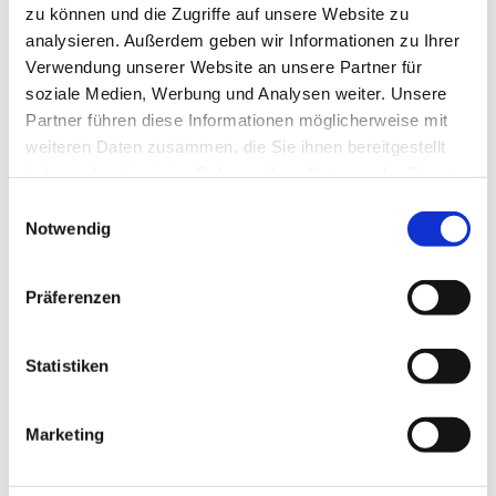
zu können und die Zugriffe auf unsere Website zu
analysieren. Außerdem geben wir Informationen zu Ihrer
Verwendung unserer Website an unsere Partner für
soziale Medien, Werbung und Analysen weiter. Unsere
Partner führen diese Informationen möglicherweise mit
weiteren Daten zusammen, die Sie ihnen bereitgestellt
haben oder die sie im Rahmen Ihrer Nutzung der Dienste
gesammelt haben.
E
Notwendig
i
Dies könnte Sie auch interessieren
n
w
Präferenzen
i
l
l
Statistiken
i
g
Marketing
u
n