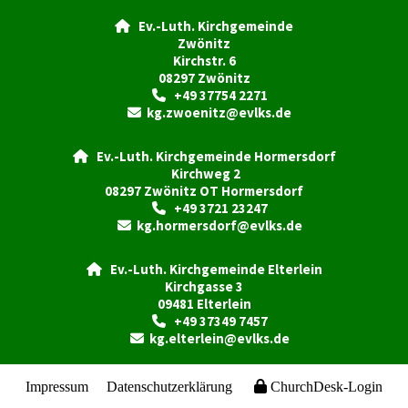
Ev.-Luth. Kirchgemeinde

Zwönitz
Kirchstr. 6
08297 Zwönitz
+49 37754 2271

kg.zwoenitz@evlks.de

Ev.-Luth. Kirchgemeinde Hormersdorf

Kirchweg 2
08297 Zwönitz OT Hormersdorf
+49 3721 23247

kg.hormersdorf@evlks.de

Ev.-Luth. Kirchgemeinde Elterlein

Kirchgasse 3
09481 Elterlein
+49 37349 7457

kg.elterlein@evlks.de

Impressum
Datenschutzerklärung
ChurchDesk-Login