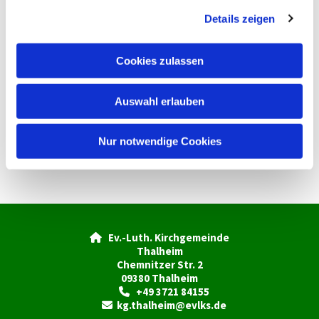
g
Details zeigen
s
a
u
Cookies zulassen
s
w
Auswahl erlauben
a
h
l
Nur notwendige Cookies
Ev.-Luth. Kirchgemeinde

Thalheim
Chemnitzer Str. 2
09380 Thalheim
+49 3721 84155

kg.thalheim@evlks.de
