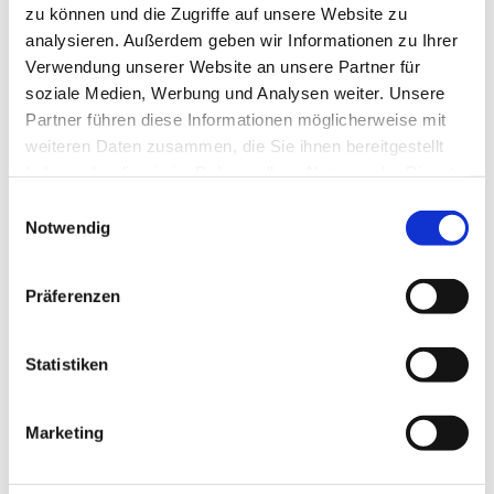
zu können und die Zugriffe auf unsere Website zu
analysieren. Außerdem geben wir Informationen zu Ihrer
Verwendung unserer Website an unsere Partner für
soziale Medien, Werbung und Analysen weiter. Unsere
Partner führen diese Informationen möglicherweise mit
weiteren Daten zusammen, die Sie ihnen bereitgestellt
haben oder die sie im Rahmen Ihrer Nutzung der Dienste
gesammelt haben.
E
Notwendig
i
Dies könnte Sie auch interessieren
n
w
Präferenzen
i
l
l
Statistiken
i
g
Marketing
u
n