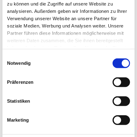
zu können und die Zugriffe auf unsere Website zu
analysieren. Außerdem geben wir Informationen zu Ihrer
Verwendung unserer Website an unsere Partner für
soziale Medien, Werbung und Analysen weiter. Unsere
Partner führen diese Informationen möglicherweise mit
weiteren Daten zusammen, die Sie ihnen bereitgestellt
haben oder die sie im Rahmen Ihrer Nutzung der Dienste
gesammelt haben.
E
Notwendig
i
Dies könnte Sie auch interessieren
n
w
Präferenzen
i
l
l
Statistiken
i
g
Marketing
u
n