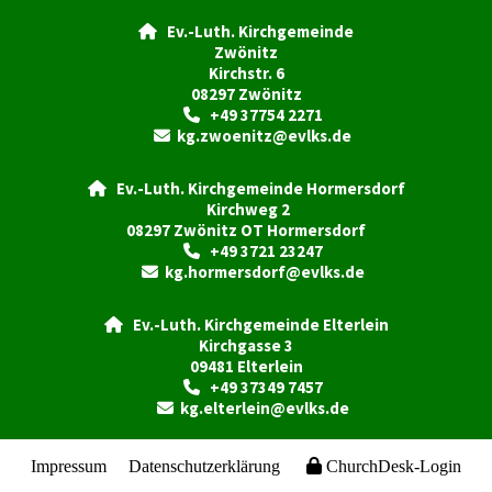
Ev.-Luth. Kirchgemeinde

Zwönitz
Kirchstr. 6
08297 Zwönitz
+49 37754 2271

kg.zwoenitz@evlks.de

Ev.-Luth. Kirchgemeinde Hormersdorf

Kirchweg 2
08297 Zwönitz OT Hormersdorf
+49 3721 23247

kg.hormersdorf@evlks.de

Ev.-Luth. Kirchgemeinde Elterlein

Kirchgasse 3
09481 Elterlein
+49 37349 7457

kg.elterlein@evlks.de

Impressum
Datenschutzerklärung
ChurchDesk-Login