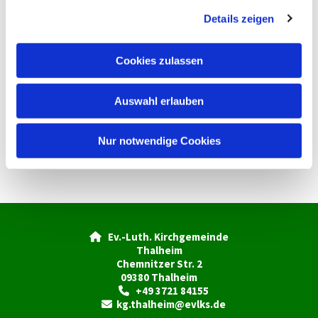
g
Details zeigen
s
a
u
Cookies zulassen
s
w
Auswahl erlauben
a
h
l
Nur notwendige Cookies
Ev.-Luth. Kirchgemeinde

Thalheim
Chemnitzer Str. 2
09380 Thalheim
+49 3721 84155

kg.thalheim@evlks.de
