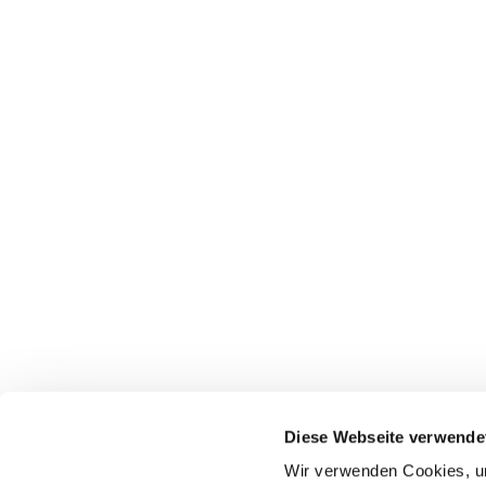
Diese Webseite verwende
Ev.-Luth. Kirchgemeinde

Thalheim
Wir verwenden Cookies, um
Chemnitzer Str. 2