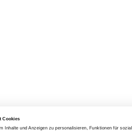
t Cookies
Ev.-Luth. Kirchgemeinde
Ev.-Luth. Kirchgemein


Zwönitz
Hormersdorf
 Inhalte und Anzeigen zu personalisieren, Funktionen für sozia
Kirchstr. 6
Kirchweg 2