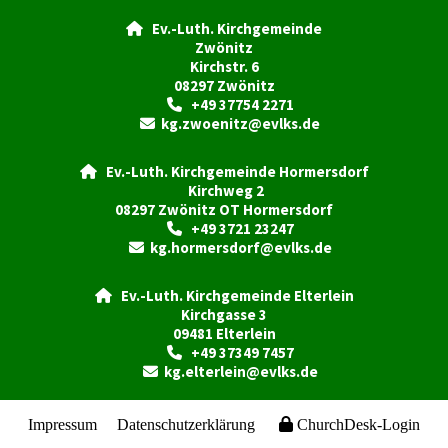
Ev.-Luth. Kirchgemeinde

Zwönitz
Kirchstr. 6
08297 Zwönitz
+49 37754 2271

kg.zwoenitz@evlks.de

Ev.-Luth. Kirchgemeinde Hormersdorf

Kirchweg 2
08297 Zwönitz OT Hormersdorf
+49 3721 23247

kg.hormersdorf@evlks.de

Ev.-Luth. Kirchgemeinde Elterlein

Kirchgasse 3
09481 Elterlein
+49 37349 7457

kg.elterlein@evlks.de

Impressum
Datenschutzerklärung
ChurchDesk-Login