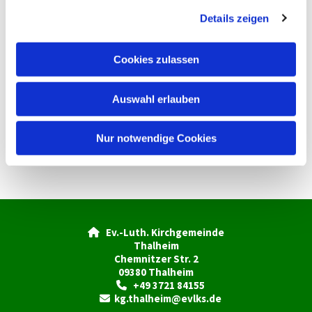
g
Details zeigen
s
a
u
Cookies zulassen
s
w
Auswahl erlauben
a
h
l
Nur notwendige Cookies
Ev.-Luth. Kirchgemeinde

Thalheim
Chemnitzer Str. 2
09380 Thalheim
+49 3721 84155

kg.thalheim@evlks.de
