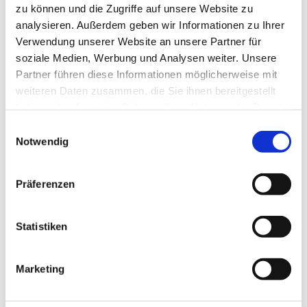
zu können und die Zugriffe auf unsere Website zu
analysieren. Außerdem geben wir Informationen zu Ihrer
Verwendung unserer Website an unsere Partner für
soziale Medien, Werbung und Analysen weiter. Unsere
Partner führen diese Informationen möglicherweise mit
weiteren Daten zusammen, die Sie ihnen bereitgestellt
haben oder die sie im Rahmen Ihrer Nutzung der Dienste
gesammelt haben.
E
Notwendig
i
Dies könnte Sie auch interessieren
n
w
Präferenzen
i
l
l
Statistiken
i
g
Marketing
u
n