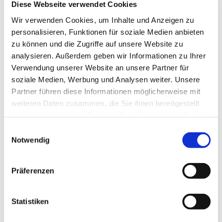
Diese Webseite verwendet Cookies
Wir verwenden Cookies, um Inhalte und Anzeigen zu
personalisieren, Funktionen für soziale Medien anbieten
zu können und die Zugriffe auf unsere Website zu
analysieren. Außerdem geben wir Informationen zu Ihrer
Verwendung unserer Website an unsere Partner für
soziale Medien, Werbung und Analysen weiter. Unsere
Partner führen diese Informationen möglicherweise mit
weiteren Daten zusammen, die Sie ihnen bereitgestellt
haben oder die sie im Rahmen Ihrer Nutzung der Dienste
gesammelt haben.
E
Notwendig
i
n
w
Präferenzen
i
Dies könnte Sie auch interessieren
l
l
Statistiken
i