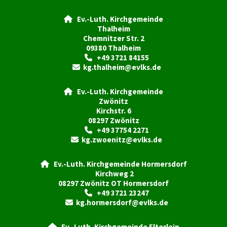
Ev.-Luth. Kirchgemeinde

Thalheim
Chemnitzer Str. 2
09380 Thalheim
+49 3721 84155

kg.thalheim@evlks.de

Ev.-Luth. Kirchgemeinde

Zwönitz
Kirchstr. 6
08297 Zwönitz
+49 37754 2271

kg.zwoenitz@evlks.de

Ev.-Luth. Kirchgemeinde Hormersdorf

Kirchweg 2
08297 Zwönitz OT Hormersdorf
+49 3721 23247

kg.hormersdorf@evlks.de

Ev.-Luth. Kirchgemeinde Elterlein
