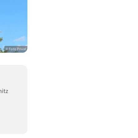
© Foto Privat
nitz