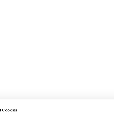
t Cookies
Ev.-Luth. Kirchgemeinde
Ev.-Luth. Kirchgemein

