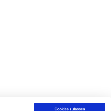
de
Ev.-Luth. Kirchgemeinde
Cookies zulassen
