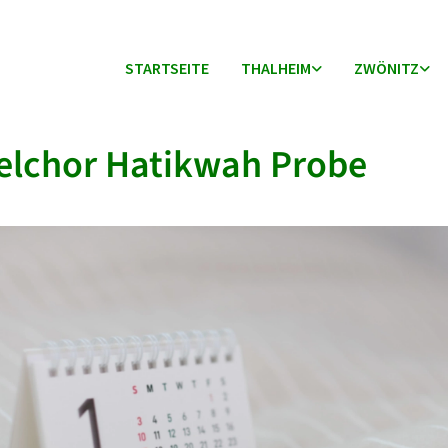
STARTSEITE
THALHEIM
ZWÖNITZ
elchor Hatikwah Probe