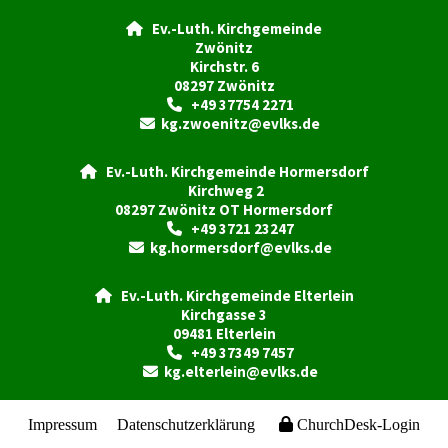
Ev.-Luth. Kirchgemeinde

Zwönitz
Kirchstr. 6
08297 Zwönitz
+49 37754 2271

kg.zwoenitz@evlks.de

Ev.-Luth. Kirchgemeinde Hormersdorf

Kirchweg 2
08297 Zwönitz OT Hormersdorf
+49 3721 23247

kg.hormersdorf@evlks.de

Ev.-Luth. Kirchgemeinde Elterlein

Kirchgasse 3
09481 Elterlein
+49 37349 7457

kg.elterlein@evlks.de

Impressum
Datenschutzerklärung
ChurchDesk-Login