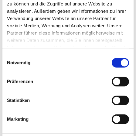
zu können und die Zugriffe auf unsere Website zu
analysieren. Außerdem geben wir Informationen zu Ihrer
Verwendung unserer Website an unsere Partner für
soziale Medien, Werbung und Analysen weiter. Unsere
Partner führen diese Informationen möglicherweise mit
weiteren Daten zusammen, die Sie ihnen bereitgestellt
haben oder die sie im Rahmen Ihrer Nutzung der Dienste
gesammelt haben.
E
Notwendig
i
Dies könnte Sie auch interessieren
n
w
Präferenzen
i
l
l
Statistiken
i
g
Marketing
u
n