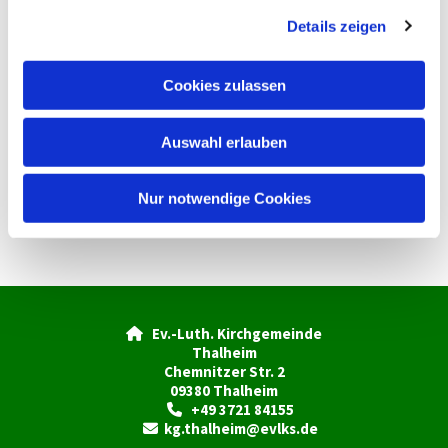
g
Details zeigen
s
a
u
Cookies zulassen
s
w
Auswahl erlauben
a
h
l
Nur notwendige Cookies
Ev.-Luth. Kirchgemeinde

Thalheim
Chemnitzer Str. 2
09380 Thalheim
+49 3721 84155

kg.thalheim@evlks.de
