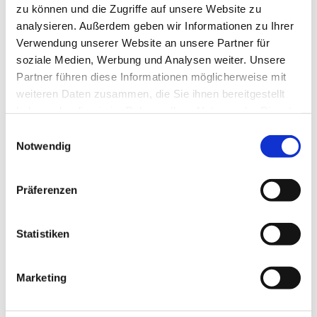
zu können und die Zugriffe auf unsere Website zu
analysieren. Außerdem geben wir Informationen zu Ihrer
Verwendung unserer Website an unsere Partner für
soziale Medien, Werbung und Analysen weiter. Unsere
Partner führen diese Informationen möglicherweise mit
weiteren Daten zusammen, die Sie ihnen bereitgestellt
haben oder die sie im Rahmen Ihrer Nutzung der Dienste
gesammelt haben.
E
Notwendig
i
Dies könnte Sie auch interessieren
n
w
Präferenzen
i
l
l
Statistiken
i
g
Marketing
u
n