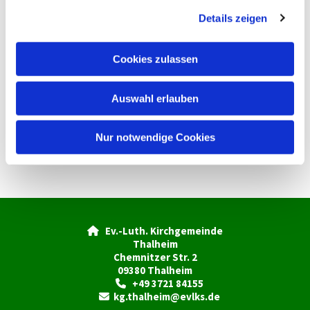
g
Details zeigen
s
a
u
Cookies zulassen
s
w
Auswahl erlauben
a
h
l
Nur notwendige Cookies
Ev.-Luth. Kirchgemeinde

Thalheim
Chemnitzer Str. 2
09380 Thalheim
+49 3721 84155

kg.thalheim@evlks.de
