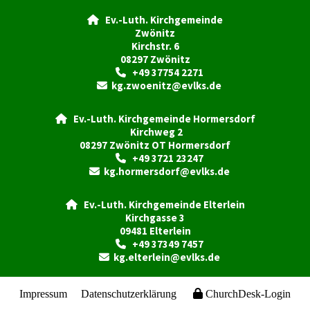
Ev.-Luth. Kirchgemeinde

Zwönitz
Kirchstr. 6
08297 Zwönitz
+49 37754 2271

kg.zwoenitz@evlks.de

Ev.-Luth. Kirchgemeinde Hormersdorf

Kirchweg 2
08297 Zwönitz OT Hormersdorf
+49 3721 23247

kg.hormersdorf@evlks.de

Ev.-Luth. Kirchgemeinde Elterlein

Kirchgasse 3
09481 Elterlein
+49 37349 7457

kg.elterlein@evlks.de

Impressum
Datenschutzerklärung
ChurchDesk-Login