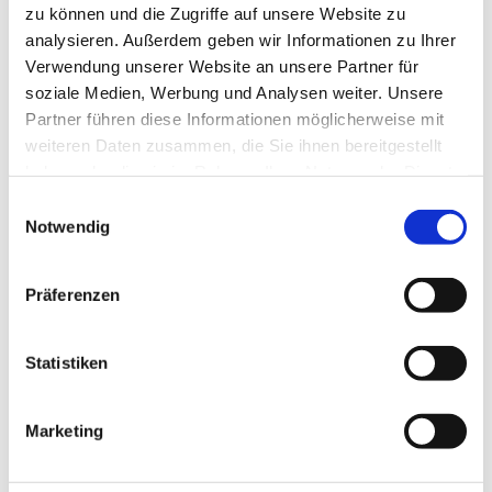
zu können und die Zugriffe auf unsere Website zu
analysieren. Außerdem geben wir Informationen zu Ihrer
Verwendung unserer Website an unsere Partner für
soziale Medien, Werbung und Analysen weiter. Unsere
Partner führen diese Informationen möglicherweise mit
weiteren Daten zusammen, die Sie ihnen bereitgestellt
haben oder die sie im Rahmen Ihrer Nutzung der Dienste
gesammelt haben.
E
Notwendig
i
Dies könnte Sie auch interessieren
n
w
Präferenzen
i
l
l
Statistiken
i
g
Marketing
u
n