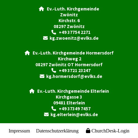
Ev.-Luth. Kirchgemeinde

Zwönitz
Kirchstr. 6
08297 Zwönitz
+49 37754 2271

kg.zwoenitz@evlks.de

Ev.-Luth. Kirchgemeinde Hormersdorf

Kirchweg 2
08297 Zwönitz OT Hormersdorf
+49 3721 23247

kg.hormersdorf@evlks.de

Ev.-Luth. Kirchgemeinde Elterlein

Kirchgasse 3
09481 Elterlein
+49 37349 7457

kg.elterlein@evlks.de

Impressum
Datenschutzerklärung
ChurchDesk-Login