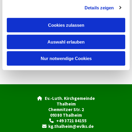
g
Details zeigen
s
a
u
Cookies zulassen
s
w
Auswahl erlauben
a
h
l
Nur notwendige Cookies
Ev.-Luth. Kirchgemeinde

Thalheim
Chemnitzer Str. 2
09380 Thalheim
+49 3721 84155

kg.thalheim@evlks.de
