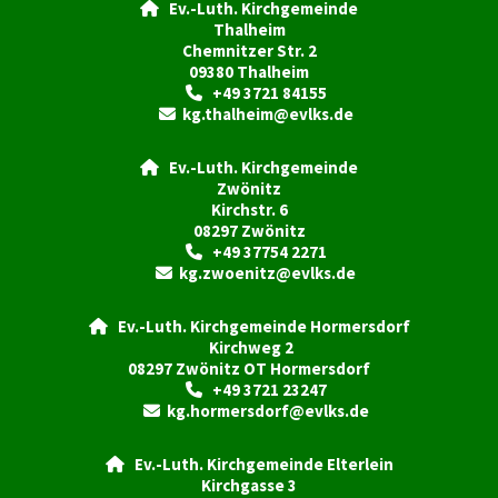
Ev.-Luth. Kirchgemeinde

Thalheim
Chemnitzer Str. 2
09380 Thalheim
+49 3721 84155

kg.thalheim@evlks.de

Ev.-Luth. Kirchgemeinde

Zwönitz
Kirchstr. 6
08297 Zwönitz
+49 37754 2271

kg.zwoenitz@evlks.de

Ev.-Luth. Kirchgemeinde Hormersdorf

Kirchweg 2
08297 Zwönitz OT Hormersdorf
+49 3721 23247

kg.hormersdorf@evlks.de

Ev.-Luth. Kirchgemeinde Elterlein

Kirchgasse 3