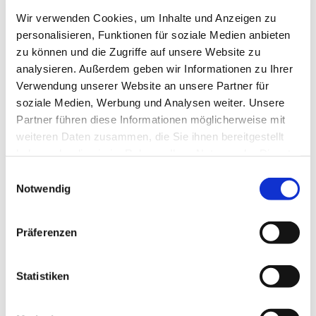
Wir verwenden Cookies, um Inhalte und Anzeigen zu
personalisieren, Funktionen für soziale Medien anbieten
zu können und die Zugriffe auf unsere Website zu
analysieren. Außerdem geben wir Informationen zu Ihrer
Verwendung unserer Website an unsere Partner für
soziale Medien, Werbung und Analysen weiter. Unsere
Partner führen diese Informationen möglicherweise mit
weiteren Daten zusammen, die Sie ihnen bereitgestellt
haben oder die sie im Rahmen Ihrer Nutzung der Dienste
gesammelt haben.
E
Notwendig
i
n
w
Präferenzen
Dies könnte Sie auch interessieren
i
l
l
Statistiken
i
g