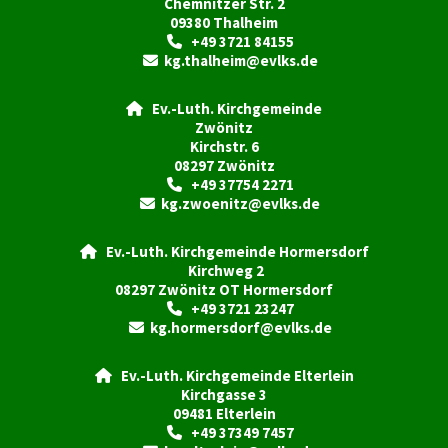
Chemnitzer Str. 2
09380 Thalheim
+49 3721 84155

kg.thalheim@evlks.de

Ev.-Luth. Kirchgemeinde

Zwönitz
Kirchstr. 6
08297 Zwönitz
+49 37754 2271

kg.zwoenitz@evlks.de

Ev.-Luth. Kirchgemeinde Hormersdorf

Kirchweg 2
08297 Zwönitz OT Hormersdorf
+49 3721 23247

kg.hormersdorf@evlks.de

Ev.-Luth. Kirchgemeinde Elterlein

Kirchgasse 3
09481 Elterlein
+49 37349 7457
