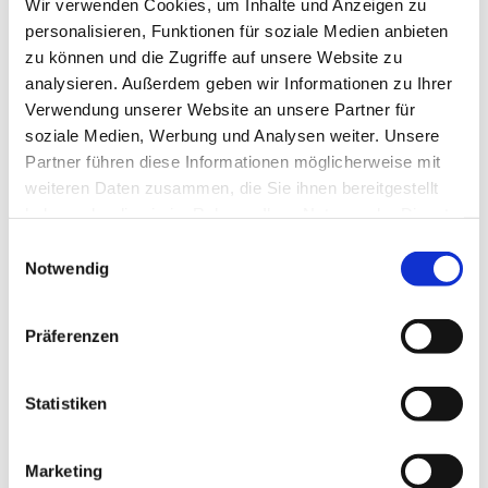
Wir verwenden Cookies, um Inhalte und Anzeigen zu
personalisieren, Funktionen für soziale Medien anbieten
zu können und die Zugriffe auf unsere Website zu
analysieren. Außerdem geben wir Informationen zu Ihrer
Verwendung unserer Website an unsere Partner für
soziale Medien, Werbung und Analysen weiter. Unsere
Partner führen diese Informationen möglicherweise mit
weiteren Daten zusammen, die Sie ihnen bereitgestellt
haben oder die sie im Rahmen Ihrer Nutzung der Dienste
gesammelt haben.
E
Notwendig
i
n
Dies könnte Sie auch interessieren
w
Präferenzen
i
l
l
Statistiken
i
g
Marketing
u