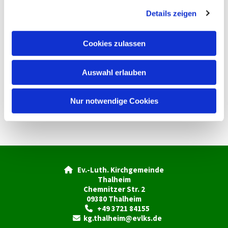
g
Details zeigen
s
a
u
Cookies zulassen
s
w
Auswahl erlauben
a
h
l
Nur notwendige Cookies
Ev.-Luth. Kirchgemeinde

Thalheim
Chemnitzer Str. 2
09380 Thalheim
+49 3721 84155

kg.thalheim@evlks.de
