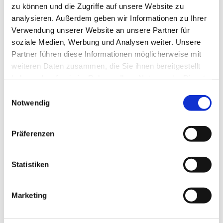
zu können und die Zugriffe auf unsere Website zu
analysieren. Außerdem geben wir Informationen zu Ihrer
Verwendung unserer Website an unsere Partner für
soziale Medien, Werbung und Analysen weiter. Unsere
Partner führen diese Informationen möglicherweise mit
weiteren Daten zusammen, die Sie ihnen bereitgestellt
haben oder die sie im Rahmen Ihrer Nutzung der Dienste
gesammelt haben.
E
Notwendig
i
Dies könnte Sie auch interessieren
n
w
Präferenzen
i
l
l
Statistiken
i
g
Marketing
u
n