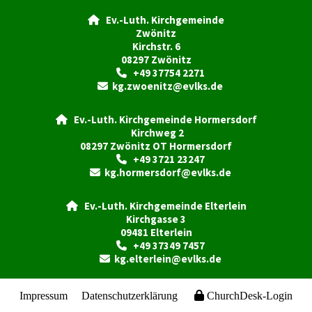
Ev.-Luth. Kirchgemeinde

Zwönitz
Kirchstr. 6
08297 Zwönitz
+49 37754 2271

kg.zwoenitz@evlks.de

Ev.-Luth. Kirchgemeinde Hormersdorf

Kirchweg 2
08297 Zwönitz OT Hormersdorf
+49 3721 23247

kg.hormersdorf@evlks.de

Ev.-Luth. Kirchgemeinde Elterlein

Kirchgasse 3
09481 Elterlein
+49 37349 7457

kg.elterlein@evlks.de

Impressum
Datenschutzerklärung
ChurchDesk-Login