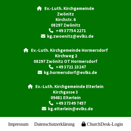
Ev.-Luth. Kirchgemeinde

Zwönitz
Kirchstr. 6
08297 Zwönitz
+49 37754 2271

kg.zwoenitz@evlks.de

Ev.-Luth. Kirchgemeinde Hormersdorf

Kirchweg 2
08297 Zwönitz OT Hormersdorf
+49 3721 23247

kg.hormersdorf@evlks.de

Ev.-Luth. Kirchgemeinde Elterlein

Kirchgasse 3
09481 Elterlein
+49 37349 7457

kg.elterlein@evlks.de

Impressum
Datenschutzerklärung
ChurchDesk-Login