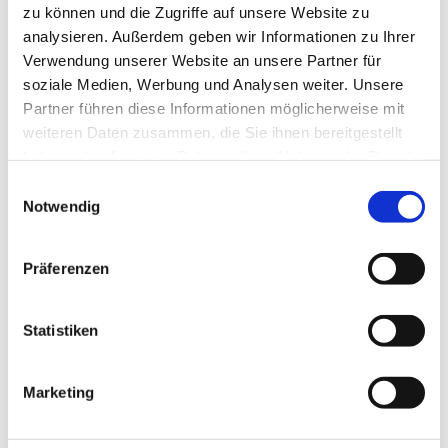
zu können und die Zugriffe auf unsere Website zu
analysieren. Außerdem geben wir Informationen zu Ihrer
Verwendung unserer Website an unsere Partner für
soziale Medien, Werbung und Analysen weiter. Unsere
Partner führen diese Informationen möglicherweise mit
weiteren Daten zusammen, die Sie ihnen bereitgestellt
haben oder die sie im Rahmen Ihrer Nutzung der Dienste
gesammelt haben.
E
Notwendig
i
Dies könnte Sie auch interessieren
n
w
Präferenzen
i
l
l
Statistiken
i
g
Marketing
u
n