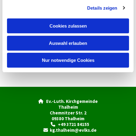
g
Details zeigen
s
a
u
Cookies zulassen
s
w
Auswahl erlauben
a
h
l
Nur notwendige Cookies
Ev.-Luth. Kirchgemeinde

Thalheim
Chemnitzer Str. 2
09380 Thalheim
+49 3721 84155

kg.thalheim@evlks.de
