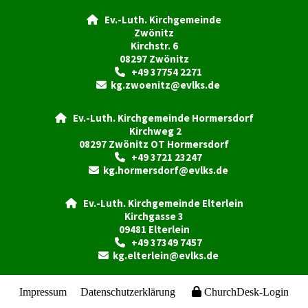
Ev.-Luth. Kirchgemeinde

Zwönitz
Kirchstr. 6
08297 Zwönitz
+49 37754 2271

kg.zwoenitz@evlks.de

Ev.-Luth. Kirchgemeinde Hormersdorf

Kirchweg 2
08297 Zwönitz OT Hormersdorf
+49 3721 23247

kg.hormersdorf@evlks.de

Ev.-Luth. Kirchgemeinde Elterlein

Kirchgasse 3
09481 Elterlein
+49 37349 7457

kg.elterlein@evlks.de

Impressum
Datenschutzerklärung
ChurchDesk-Login