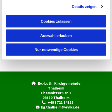
g
Details zeigen
s
a
u
Cookies zulassen
s
w
Auswahl erlauben
a
h
l
Nur notwendige Cookies
Ev.-Luth. Kirchgemeinde

Thalheim
Chemnitzer Str. 2
09380 Thalheim
+49 3721 84155

kg.thalheim@evlks.de
