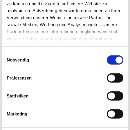
zu können und die Zugriffe auf unsere Website zu
analysieren. Außerdem geben wir Informationen zu Ihrer
Verwendung unserer Website an unsere Partner für
soziale Medien, Werbung und Analysen weiter. Unsere
Partner führen diese Informationen möglicherweise mit
weiteren Daten zusammen, die Sie ihnen bereitgestellt
haben oder die sie im Rahmen Ihrer Nutzung der Dienste
gesammelt haben.
E
Notwendig
i
Dies könnte Sie auch interessieren
n
w
Präferenzen
i
l
l
Statistiken
i
g
Marketing
u
n