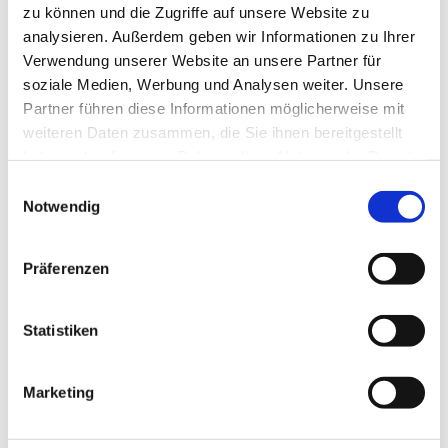
zu können und die Zugriffe auf unsere Website zu
analysieren. Außerdem geben wir Informationen zu Ihrer
Verwendung unserer Website an unsere Partner für
soziale Medien, Werbung und Analysen weiter. Unsere
Partner führen diese Informationen möglicherweise mit
weiteren Daten zusammen, die Sie ihnen bereitgestellt
haben oder die sie im Rahmen Ihrer Nutzung der Dienste
gesammelt haben.
E
Notwendig
i
Dies könnte Sie auch interessieren
n
w
Präferenzen
i
l
l
Statistiken
i
g
Marketing
u
n