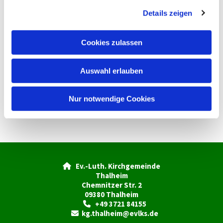
g
Details zeigen
s
a
u
Cookies zulassen
s
w
Auswahl erlauben
a
h
l
Nur notwendige Cookies
Ev.-Luth. Kirchgemeinde

Thalheim
Chemnitzer Str. 2
09380 Thalheim
+49 3721 84155

kg.thalheim@evlks.de
