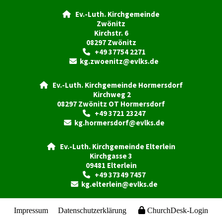
Ev.-Luth. Kirchgemeinde

Zwönitz
Kirchstr. 6
08297 Zwönitz
+49 37754 2271

kg.zwoenitz@evlks.de

Ev.-Luth. Kirchgemeinde Hormersdorf

Kirchweg 2
08297 Zwönitz OT Hormersdorf
+49 3721 23247

kg.hormersdorf@evlks.de

Ev.-Luth. Kirchgemeinde Elterlein

Kirchgasse 3
09481 Elterlein
+49 37349 7457

kg.elterlein@evlks.de

Impressum
Datenschutzerklärung
ChurchDesk-Login