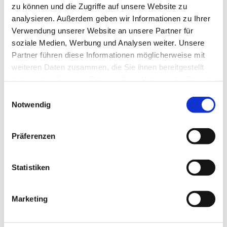
zu können und die Zugriffe auf unsere Website zu
analysieren. Außerdem geben wir Informationen zu Ihrer
Verwendung unserer Website an unsere Partner für
soziale Medien, Werbung und Analysen weiter. Unsere
Partner führen diese Informationen möglicherweise mit
weiteren Daten zusammen, die Sie ihnen bereitgestellt
haben oder die sie im Rahmen Ihrer Nutzung der Dienste
gesammelt haben.
E
Notwendig
i
Dies könnte Sie auch interessieren
n
w
Präferenzen
i
l
l
Statistiken
i
g
Marketing
u
n