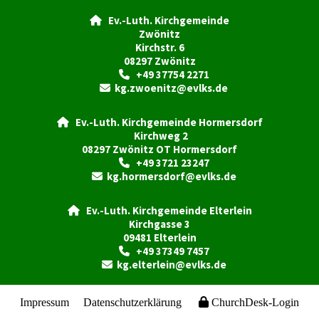
Ev.-Luth. Kirchgemeinde

Zwönitz
Kirchstr. 6
08297 Zwönitz
+49 37754 2271

kg.zwoenitz@evlks.de

Ev.-Luth. Kirchgemeinde Hormersdorf

Kirchweg 2
08297 Zwönitz OT Hormersdorf
+49 3721 23247

kg.hormersdorf@evlks.de

Ev.-Luth. Kirchgemeinde Elterlein

Kirchgasse 3
09481 Elterlein
+49 37349 7457

kg.elterlein@evlks.de

Impressum
Datenschutzerklärung
ChurchDesk-Login