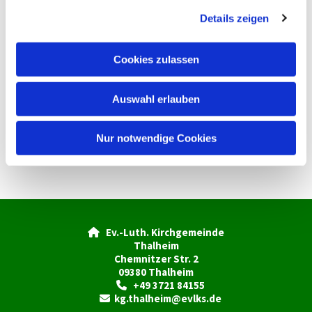
g
Details zeigen
s
a
u
Cookies zulassen
s
w
Auswahl erlauben
a
h
l
Nur notwendige Cookies
Ev.-Luth. Kirchgemeinde

Thalheim
Chemnitzer Str. 2
09380 Thalheim
+49 3721 84155

kg.thalheim@evlks.de
