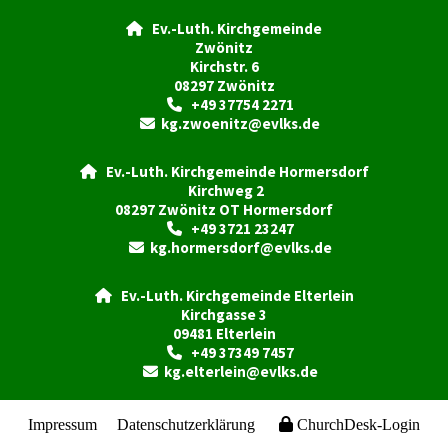
Ev.-Luth. Kirchgemeinde

Zwönitz
Kirchstr. 6
08297 Zwönitz
+49 37754 2271

kg.zwoenitz@evlks.de

Ev.-Luth. Kirchgemeinde Hormersdorf

Kirchweg 2
08297 Zwönitz OT Hormersdorf
+49 3721 23247

kg.hormersdorf@evlks.de

Ev.-Luth. Kirchgemeinde Elterlein

Kirchgasse 3
09481 Elterlein
+49 37349 7457

kg.elterlein@evlks.de

Impressum
Datenschutzerklärung
ChurchDesk-Login