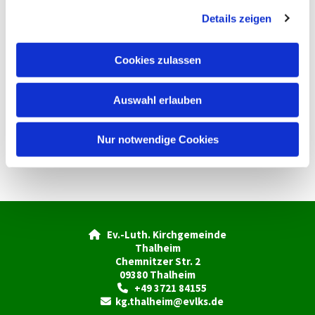
g
Details zeigen
s
a
u
Cookies zulassen
s
w
Auswahl erlauben
a
h
l
Nur notwendige Cookies
Ev.-Luth. Kirchgemeinde

Thalheim
Chemnitzer Str. 2
09380 Thalheim
+49 3721 84155

kg.thalheim@evlks.de
