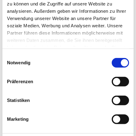
zu können und die Zugriffe auf unsere Website zu
analysieren. Außerdem geben wir Informationen zu Ihrer
Verwendung unserer Website an unsere Partner für
soziale Medien, Werbung und Analysen weiter. Unsere
Partner führen diese Informationen möglicherweise mit
weiteren Daten zusammen, die Sie ihnen bereitgestellt
haben oder die sie im Rahmen Ihrer Nutzung der Dienste
gesammelt haben.
E
Notwendig
i
Dies könnte Sie auch interessieren
n
w
Präferenzen
i
l
l
Statistiken
i
g
Marketing
u
n