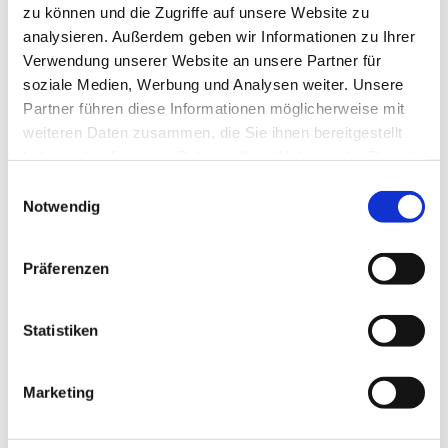
zu können und die Zugriffe auf unsere Website zu
analysieren. Außerdem geben wir Informationen zu Ihrer
Verwendung unserer Website an unsere Partner für
soziale Medien, Werbung und Analysen weiter. Unsere
Partner führen diese Informationen möglicherweise mit
weiteren Daten zusammen, die Sie ihnen bereitgestellt
haben oder die sie im Rahmen Ihrer Nutzung der Dienste
gesammelt haben.
E
Notwendig
i
Dies könnte Sie auch interessieren
n
w
Präferenzen
i
l
l
Statistiken
i
g
Marketing
u
n