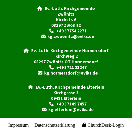
Ev.-Luth. Kirchgemeinde

Zwönitz
Kirchstr. 6
08297 Zwönitz
+49 37754 2271

kg.zwoenitz@evlks.de

Ev.-Luth. Kirchgemeinde Hormersdorf

Kirchweg 2
08297 Zwönitz OT Hormersdorf
+49 3721 23247

kg.hormersdorf@evlks.de

Ev.-Luth. Kirchgemeinde Elterlein

Kirchgasse 3
09481 Elterlein
+49 37349 7457

kg.elterlein@evlks.de

Impressum
Datenschutzerklärung
ChurchDesk-Login