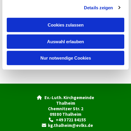
g
Details zeigen
s
a
u
Cookies zulassen
s
w
Auswahl erlauben
a
h
l
Nur notwendige Cookies
Ev.-Luth. Kirchgemeinde

Thalheim
Chemnitzer Str. 2
09380 Thalheim
+49 3721 84155

kg.thalheim@evlks.de
