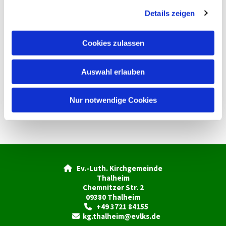
g
Details zeigen
s
a
u
Cookies zulassen
s
w
Auswahl erlauben
a
h
l
Nur notwendige Cookies
Ev.-Luth. Kirchgemeinde

Thalheim
Chemnitzer Str. 2
09380 Thalheim
+49 3721 84155

kg.thalheim@evlks.de
