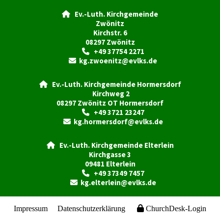
Ev.-Luth. Kirchgemeinde

Zwönitz
Kirchstr. 6
08297 Zwönitz
+49 37754 2271

kg.zwoenitz@evlks.de

Ev.-Luth. Kirchgemeinde Hormersdorf

Kirchweg 2
08297 Zwönitz OT Hormersdorf
+49 3721 23247

kg.hormersdorf@evlks.de

Ev.-Luth. Kirchgemeinde Elterlein

Kirchgasse 3
09481 Elterlein
+49 37349 7457

kg.elterlein@evlks.de

Impressum
Datenschutzerklärung
ChurchDesk-Login