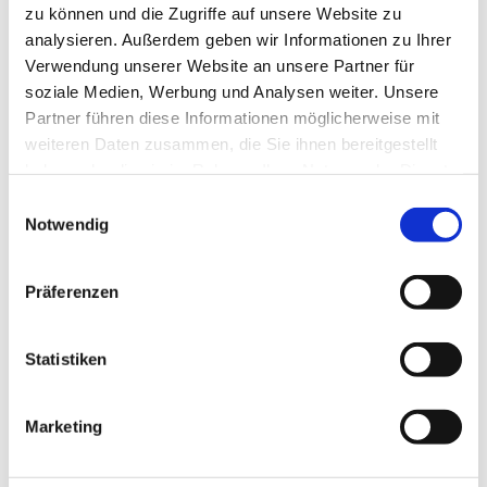
zu können und die Zugriffe auf unsere Website zu
analysieren. Außerdem geben wir Informationen zu Ihrer
Verwendung unserer Website an unsere Partner für
soziale Medien, Werbung und Analysen weiter. Unsere
Partner führen diese Informationen möglicherweise mit
weiteren Daten zusammen, die Sie ihnen bereitgestellt
haben oder die sie im Rahmen Ihrer Nutzung der Dienste
gesammelt haben.
E
Notwendig
i
Dies könnte Sie auch interessieren
n
w
Präferenzen
i
l
l
Statistiken
i
g
Marketing
u
n