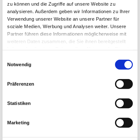
zu können und die Zugriffe auf unsere Website zu
analysieren. Außerdem geben wir Informationen zu Ihrer
Verwendung unserer Website an unsere Partner für
soziale Medien, Werbung und Analysen weiter. Unsere
Partner führen diese Informationen möglicherweise mit
weiteren Daten zusammen, die Sie ihnen bereitgestellt
haben oder die sie im Rahmen Ihrer Nutzung der Dienste
gesammelt haben.
E
Notwendig
i
Dies könnte Sie auch interessieren
n
w
Präferenzen
i
l
l
Statistiken
i
g
Marketing
u
n