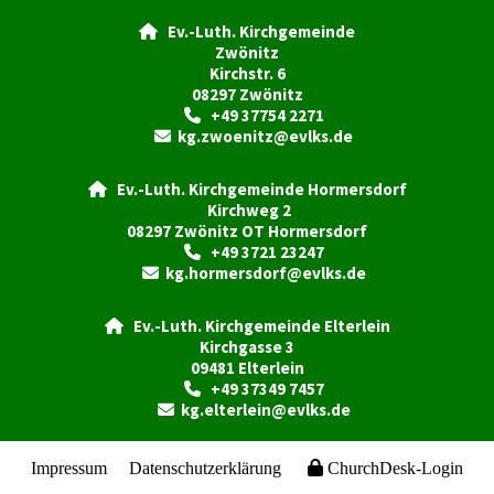
Ev.-Luth. Kirchgemeinde

Zwönitz
Kirchstr. 6
08297 Zwönitz
+49 37754 2271

kg.zwoenitz@evlks.de

Ev.-Luth. Kirchgemeinde Hormersdorf

Kirchweg 2
08297 Zwönitz OT Hormersdorf
+49 3721 23247

kg.hormersdorf@evlks.de

Ev.-Luth. Kirchgemeinde Elterlein

Kirchgasse 3
09481 Elterlein
+49 37349 7457

kg.elterlein@evlks.de

Impressum
Datenschutzerklärung
ChurchDesk-Login