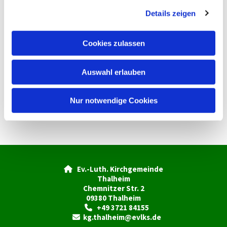
g
Details zeigen
s
a
u
Cookies zulassen
s
w
Auswahl erlauben
a
h
l
Nur notwendige Cookies
Ev.-Luth. Kirchgemeinde

Thalheim
Chemnitzer Str. 2
09380 Thalheim
+49 3721 84155

kg.thalheim@evlks.de
