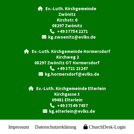
Ev.-Luth. Kirchgemeinde

Zwönitz
Kirchstr. 6
08297 Zwönitz
+49 37754 2271

kg.zwoenitz@evlks.de

Ev.-Luth. Kirchgemeinde Hormersdorf

Kirchweg 2
08297 Zwönitz OT Hormersdorf
+49 3721 23247

kg.hormersdorf@evlks.de

Ev.-Luth. Kirchgemeinde Elterlein

Kirchgasse 3
09481 Elterlein
+49 37349 7457

kg.elterlein@evlks.de

Impressum
Datenschutzerklärung
ChurchDesk-Login