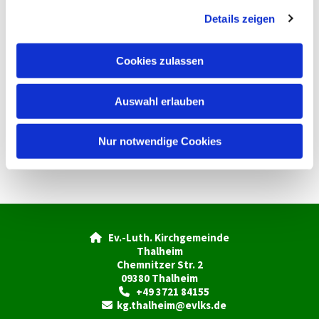
g
Details zeigen
s
a
u
Cookies zulassen
s
w
Auswahl erlauben
a
h
l
Nur notwendige Cookies
Ev.-Luth. Kirchgemeinde

Thalheim
Chemnitzer Str. 2
09380 Thalheim
+49 3721 84155

kg.thalheim@evlks.de
