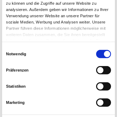
zu können und die Zugriffe auf unsere Website zu
analysieren. Außerdem geben wir Informationen zu Ihrer
Verwendung unserer Website an unsere Partner für
soziale Medien, Werbung und Analysen weiter. Unsere
Partner führen diese Informationen möglicherweise mit
weiteren Daten zusammen, die Sie ihnen bereitgestellt
haben oder die sie im Rahmen Ihrer Nutzung der Dienste
gesammelt haben.
E
Notwendig
i
Dies könnte Sie auch interessieren
n
w
Präferenzen
i
l
l
Statistiken
i
g
Marketing
u
n