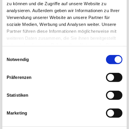
zu können und die Zugriffe auf unsere Website zu
analysieren. Außerdem geben wir Informationen zu Ihrer
Verwendung unserer Website an unsere Partner für
soziale Medien, Werbung und Analysen weiter. Unsere
Partner führen diese Informationen möglicherweise mit
weiteren Daten zusammen, die Sie ihnen bereitgestellt
haben oder die sie im Rahmen Ihrer Nutzung der Dienste
gesammelt haben.
E
Notwendig
i
Dies könnte Sie auch interessieren
n
w
Präferenzen
i
l
l
Statistiken
i
g
Marketing
u
n