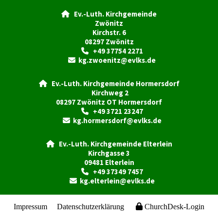
Ev.-Luth. Kirchgemeinde

Zwönitz
Kirchstr. 6
08297 Zwönitz
+49 37754 2271

kg.zwoenitz@evlks.de

Ev.-Luth. Kirchgemeinde Hormersdorf

Kirchweg 2
08297 Zwönitz OT Hormersdorf
+49 3721 23247

kg.hormersdorf@evlks.de

Ev.-Luth. Kirchgemeinde Elterlein

Kirchgasse 3
09481 Elterlein
+49 37349 7457

kg.elterlein@evlks.de

Impressum
Datenschutzerklärung
ChurchDesk-Login