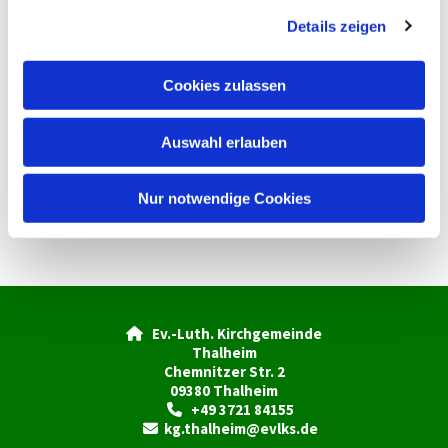
g
Details zeigen
s
a
u
Cookies zulassen
s
w
Auswahl erlauben
a
h
l
Nur notwendige Cookies
Ev.-Luth. Kirchgemeinde

Thalheim
Chemnitzer Str. 2
09380 Thalheim
+49 3721 84155

kg.thalheim@evlks.de
