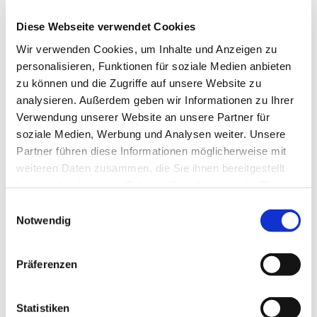
Diese Webseite verwendet Cookies
Wir verwenden Cookies, um Inhalte und Anzeigen zu
personalisieren, Funktionen für soziale Medien anbieten
zu können und die Zugriffe auf unsere Website zu
analysieren. Außerdem geben wir Informationen zu Ihrer
Verwendung unserer Website an unsere Partner für
soziale Medien, Werbung und Analysen weiter. Unsere
Partner führen diese Informationen möglicherweise mit
weiteren Daten zusammen, die Sie ihnen bereitgestellt
haben oder die sie im Rahmen Ihrer Nutzung der Dienste
gesammelt haben.
E
Notwendig
i
n
w
Präferenzen
i
l
Dies könnte Sie auch interessieren
l
Statistiken