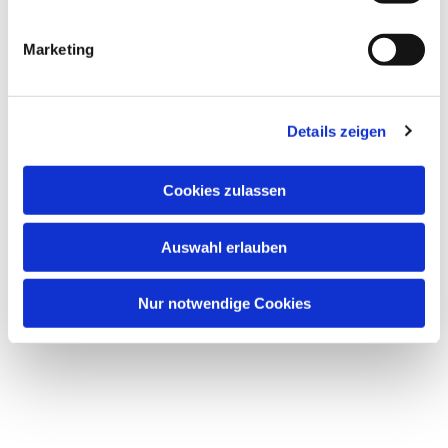
i
g
Marketing
u
n
g
Details zeigen
s
a
u
Cookies zulassen
s
w
Auswahl erlauben
a
h
l
Nur notwendige Cookies