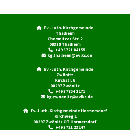
Ev.-Luth. Kirchgemeinde

Thalheim
Chemnitzer Str. 2
09380 Thalheim
+49 3721 84155

kg.thalheim@evlks.de

Ev.-Luth. Kirchgemeinde

Zwönitz
Kirchstr. 6
08297 Zwönitz
+49 37754 2271

kg.zwoenitz@evlks.de

Ev.-Luth. Kirchgemeinde Hormersdorf

Kirchweg 2
08297 Zwönitz OT Hormersdorf
+49 3721 23247
