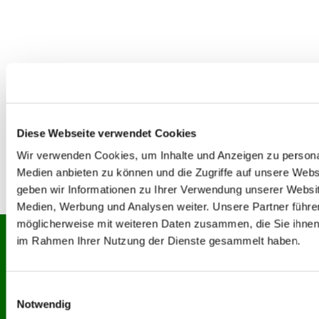
Diese Webseite verwendet Cookies
Wir verwenden Cookies, um Inhalte und Anzeigen zu personal
Medien anbieten zu können und die Zugriffe auf unsere Web
geben wir Informationen zu Ihrer Verwendung unserer Websit
0
Feed
Medien, Werbung und Analysen weiter. Unsere Partner führe
möglicherweise mit weiteren Daten zusammen, die Sie ihnen b
im Rahmen Ihrer Nutzung der Dienste gesammelt haben.
Ev.-Luth. Kirchgemeinde

Thalheim
Chemnitzer Str. 2
09380 Thalheim
E
+49 3721 84155

Notwendig
i
kg.thalheim@evlks.de
