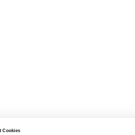
t Cookies
Ev.-Luth. Kirchgemeinde
Ev.-Luth. Kirchgemein

