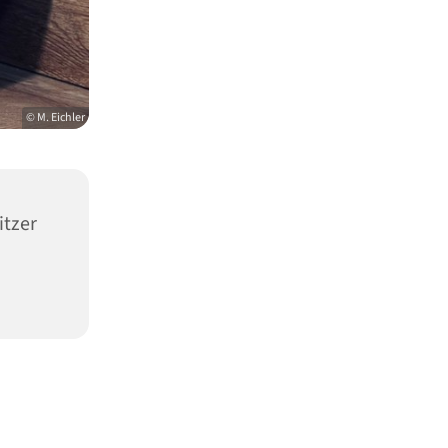
© M. Eichler
tzer