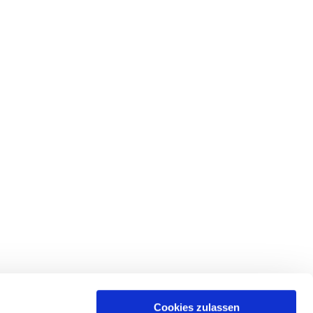
de
Ev.-Luth. Kirchgemeinde
Cookies zulassen
