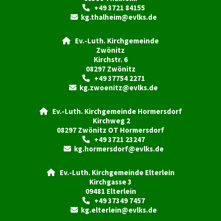
+49 3721 84155

kg.thalheim@evlks.de

Ev.-Luth. Kirchgemeinde

Zwönitz
Kirchstr. 6
08297 Zwönitz
+49 37754 2271

kg.zwoenitz@evlks.de

Ev.-Luth. Kirchgemeinde Hormersdorf

Kirchweg 2
08297 Zwönitz OT Hormersdorf
+49 3721 23247

kg.hormersdorf@evlks.de

Ev.-Luth. Kirchgemeinde Elterlein

Kirchgasse 3
09481 Elterlein
+49 37349 7457

kg.elterlein@evlks.de
