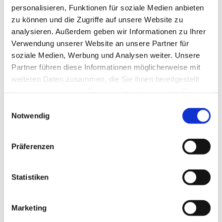
personalisieren, Funktionen für soziale Medien anbieten
zu können und die Zugriffe auf unsere Website zu
analysieren. Außerdem geben wir Informationen zu Ihrer
Verwendung unserer Website an unsere Partner für
soziale Medien, Werbung und Analysen weiter. Unsere
Partner führen diese Informationen möglicherweise mit
weiteren Daten zusammen, die Sie ihnen bereitgestellt
haben oder die sie im Rahmen Ihrer Nutzung der Dienste
gesammelt haben.
E
Notwendig
i
n
Dies könnte Sie auch interessieren
w
Präferenzen
i
l
l
Statistiken
i
g
Marketing
u