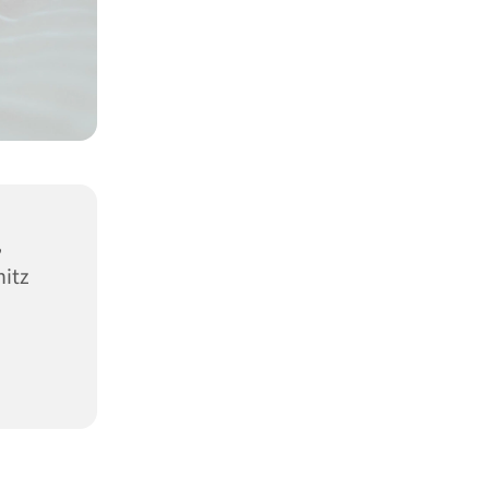
,
nitz