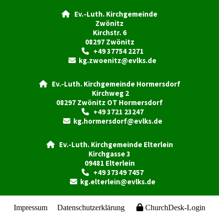
Ev.-Luth. Kirchgemeinde

Zwönitz
Kirchstr. 6
08297 Zwönitz
+49 37754 2271

kg.zwoenitz@evlks.de

Ev.-Luth. Kirchgemeinde Hormersdorf

Kirchweg 2
08297 Zwönitz OT Hormersdorf
+49 3721 23247

kg.hormersdorf@evlks.de

Ev.-Luth. Kirchgemeinde Elterlein

Kirchgasse 3
09481 Elterlein
+49 37349 7457

kg.elterlein@evlks.de

Impressum
Datenschutzerklärung
ChurchDesk-Login