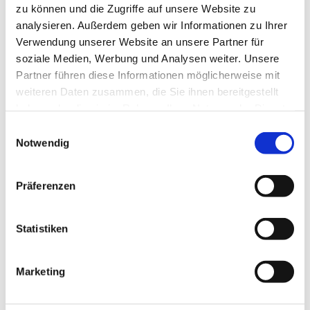
zu können und die Zugriffe auf unsere Website zu
analysieren. Außerdem geben wir Informationen zu Ihrer
Verwendung unserer Website an unsere Partner für
soziale Medien, Werbung und Analysen weiter. Unsere
Partner führen diese Informationen möglicherweise mit
weiteren Daten zusammen, die Sie ihnen bereitgestellt
haben oder die sie im Rahmen Ihrer Nutzung der Dienste
gesammelt haben.
E
Notwendig
i
Dies könnte Sie auch interessieren
n
w
Präferenzen
i
l
l
Statistiken
i
g
Marketing
u
n