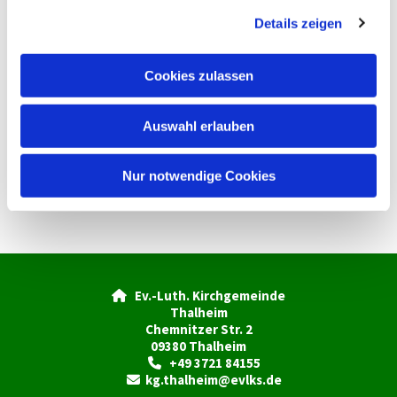
g
Details zeigen
s
a
u
Cookies zulassen
s
w
Auswahl erlauben
a
h
l
Nur notwendige Cookies
Ev.-Luth. Kirchgemeinde

Thalheim
Chemnitzer Str. 2
09380 Thalheim
+49 3721 84155

kg.thalheim@evlks.de
