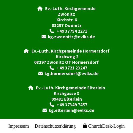
Ev.-Luth. Kirchgemeinde

Zwönitz
Kirchstr. 6
08297 Zwönitz
+49 37754 2271

kg.zwoenitz@evlks.de

Ev.-Luth. Kirchgemeinde Hormersdorf

Kirchweg 2
08297 Zwönitz OT Hormersdorf
+49 3721 23247

kg.hormersdorf@evlks.de

Ev.-Luth. Kirchgemeinde Elterlein

Kirchgasse 3
09481 Elterlein
+49 37349 7457

kg.elterlein@evlks.de

Impressum
Datenschutzerklärung
ChurchDesk-Login