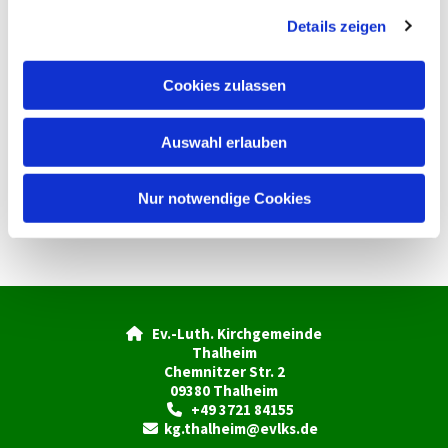
g
Details zeigen
s
a
u
Cookies zulassen
s
w
Auswahl erlauben
a
h
l
Nur notwendige Cookies
Ev.-Luth. Kirchgemeinde

Thalheim
Chemnitzer Str. 2
09380 Thalheim
+49 3721 84155

kg.thalheim@evlks.de
