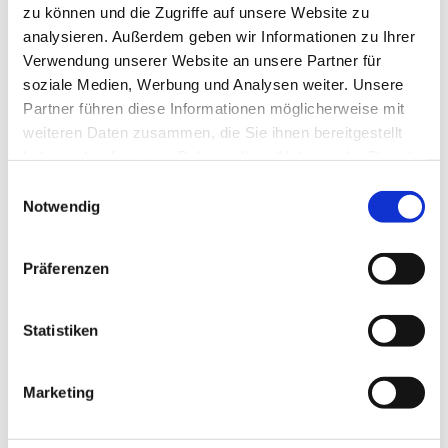
zu können und die Zugriffe auf unsere Website zu
analysieren. Außerdem geben wir Informationen zu Ihrer
Verwendung unserer Website an unsere Partner für
soziale Medien, Werbung und Analysen weiter. Unsere
Partner führen diese Informationen möglicherweise mit
weiteren Daten zusammen, die Sie ihnen bereitgestellt
haben oder die sie im Rahmen Ihrer Nutzung der Dienste
gesammelt haben.
E
Notwendig
i
Dies könnte Sie auch interessieren
n
w
Präferenzen
i
l
l
Statistiken
i
g
Marketing
u
n