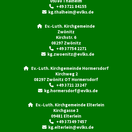
09380 Thalheim
+49 3721 84155

kg.thalheim@evlks.de

Ev.-Luth. Kirchgemeinde

Zwönitz
Kirchstr. 6
08297 Zwönitz
+49 37754 2271

kg.zwoenitz@evlks.de

Ev.-Luth. Kirchgemeinde Hormersdorf

Kirchweg 2
08297 Zwönitz OT Hormersdorf
+49 3721 23247

kg.hormersdorf@evlks.de

Ev.-Luth. Kirchgemeinde Elterlein

Kirchgasse 3
09481 Elterlein
+49 37349 7457

kg.elterlein@evlks.de
