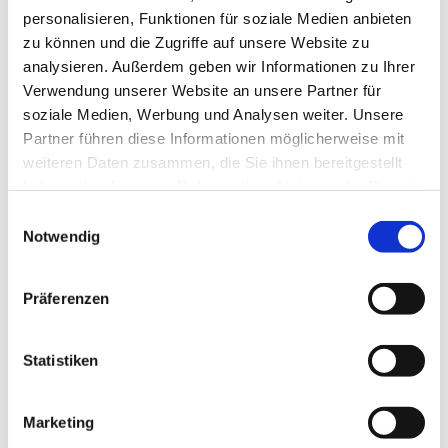
personalisieren, Funktionen für soziale Medien anbieten
zu können und die Zugriffe auf unsere Website zu
analysieren. Außerdem geben wir Informationen zu Ihrer
Verwendung unserer Website an unsere Partner für
soziale Medien, Werbung und Analysen weiter. Unsere
Partner führen diese Informationen möglicherweise mit
weiteren Daten zusammen, die Sie ihnen bereitgestellt
haben oder die sie im Rahmen Ihrer Nutzung der Dienste
gesammelt haben.
E
Notwendig
i
n
Dies könnte Sie auch interessieren
w
Präferenzen
i
l
l
Statistiken
i
g
Marketing
u