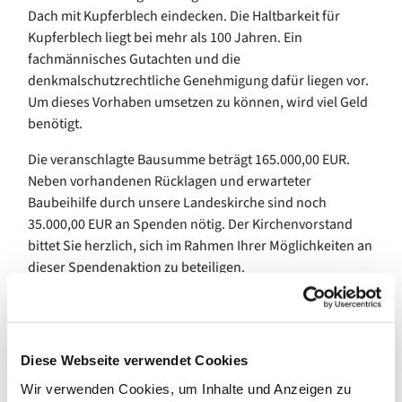
Dach mit Kupferblech eindecken. Die Haltbarkeit für
Kupferblech liegt bei mehr als 100 Jahren. Ein
fachmännisches Gutachten und die
denkmalschutzrechtliche Genehmigung dafür liegen vor.
Um dieses Vorhaben umsetzen zu können, wird viel Geld
benötigt.
Die veranschlagte Bausumme beträgt 165.000,00 EUR.
Neben vorhandenen Rücklagen und erwarteter
Baubeihilfe durch unsere Landeskirche sind noch
35.000,00 EUR an Spenden nötig. Der Kirchenvorstand
bittet Sie herzlich, sich im Rahmen Ihrer Möglichkeiten an
dieser Spendenaktion zu beteiligen.
Ihre Spende hilft! Schon jetzt ein herzliches „DANKE“!
Unsere Kirche soll noch über Generationen hinweg
Diese Webseite verwendet Cookies
Heimstatt für Gemeinde zur Ehre Gottes sein.
Wir verwenden Cookies, um Inhalte und Anzeigen zu