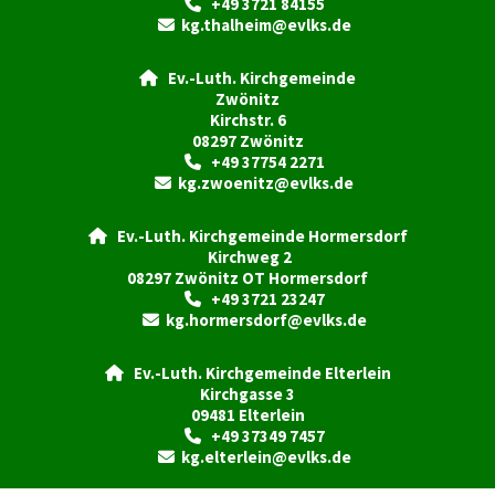
+49 3721 84155

kg.thalheim@evlks.de

Ev.-Luth. Kirchgemeinde

Zwönitz
Kirchstr. 6
08297 Zwönitz
+49 37754 2271

kg.zwoenitz@evlks.de

Ev.-Luth. Kirchgemeinde Hormersdorf

Kirchweg 2
08297 Zwönitz OT Hormersdorf
+49 3721 23247

kg.hormersdorf@evlks.de

Ev.-Luth. Kirchgemeinde Elterlein

Kirchgasse 3
09481 Elterlein
+49 37349 7457

kg.elterlein@evlks.de
