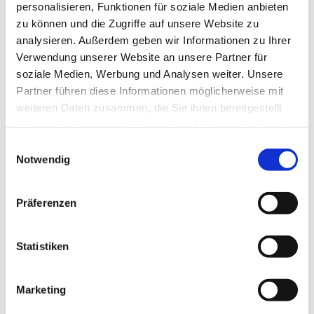
personalisieren, Funktionen für soziale Medien anbieten
Spenden an:
zu können und die Zugriffe auf unsere Website zu
Ev.-Luth. Kirchenbezirk Chemnitz - Kassenverwaltung
analysieren. Außerdem geben wir Informationen zu Ihrer
IBAN: DE69 3506 0190 1682 0090 27
Verwendung unserer Website an unsere Partner für
BIC: GENODED1DKD
soziale Medien, Werbung und Analysen weiter. Unsere
Verwendungszweck:
RT2920
Reparatur Turmdach
Partner führen diese Informationen möglicherweise mit
Thalheim
weiteren Daten zusammen, die Sie ihnen bereitgestellt
haben oder die sie im Rahmen Ihrer Nutzung der Dienste
Überweisen Sie gern mit folgendem QR-Code:
gesammelt haben.
E
Notwendig
i
n
w
Präferenzen
i
l
l
Statistiken
i
g
Marketing
u
n