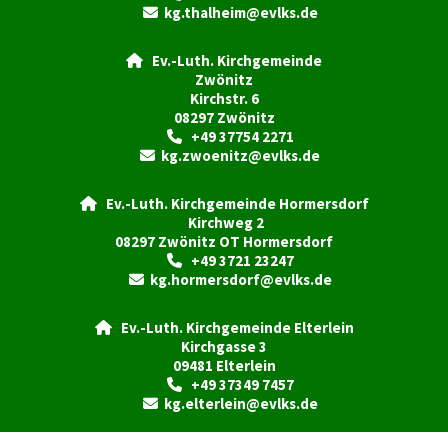
kg.thalheim@evlks.de

Ev.-Luth. Kirchgemeinde

Zwönitz
Kirchstr. 6
08297 Zwönitz
+49 37754 2271

kg.zwoenitz@evlks.de

Ev.-Luth. Kirchgemeinde Hormersdorf

Kirchweg 2
08297 Zwönitz OT Hormersdorf
+49 3721 23247

kg.hormersdorf@evlks.de

Ev.-Luth. Kirchgemeinde Elterlein

Kirchgasse 3
09481 Elterlein
+49 37349 7457

kg.elterlein@evlks.de
