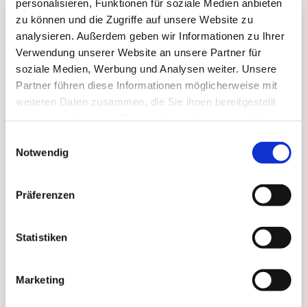
personalisieren, Funktionen für soziale Medien anbieten
zu können und die Zugriffe auf unsere Website zu
analysieren. Außerdem geben wir Informationen zu Ihrer
Verwendung unserer Website an unsere Partner für
soziale Medien, Werbung und Analysen weiter. Unsere
Partner führen diese Informationen möglicherweise mit
weiteren Daten zusammen, die Sie ihnen bereitgestellt
haben oder die sie im Rahmen Ihrer Nutzung der Dienste
gesammelt haben.
E
Notwendig
i
n
w
Präferenzen
i
l
l
Statistiken
i
g
Marketing
u
n