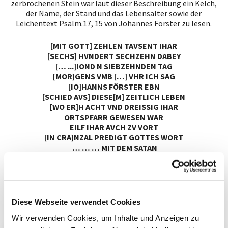
zerbrochenen Stein war laut dieser Beschreibung ein Kelch,
der Name, der Stand und das Lebensalter sowie der
Leichentext Psalm.17, 15 von Johannes Förster zu lesen.
[MIT GOTT] ZEHLEN TAVSENT IHAR
[SECHS] HVNDERT SECHZEHN DABEY
[… ...]IOND N SIEBZEHNDEN TAG
[MOR]GENS VMB […] VHR ICH SAG
[IO]HANNS FÖRSTER EBN
[SCHIED AVS] DIESE[M] ZEITLICH LEBEN
[WO ER]H ACHT VND DREISSIG IHAR
ORTSPFARR GEWESEN WAR
EILF IHAR AVCH ZV VORT
[IN CRA]NZAL PREDIGT GOTTES WORT
… … … MIT DEM SATAN
… … … RAMR.CHM.AN???
[G]OTTES GNAD ZV IEDER FRIST
… GEHALTEN IESV CHRIST
EIN LAVF … … … … … …
… … … … … … … … …
Diese Webseite verwendet Cookies
Wir verwenden Cookies, um Inhalte und Anzeigen zu