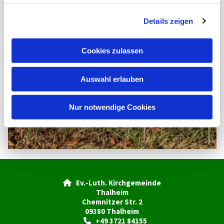
g
Details zeigen
s
a
u
Cookies zulassen
s
w
Auswahl erlauben
a
h
l
Nur notwendige Cookies
Ev.-Luth. Kirchgemeinde

Thalheim
Chemnitzer Str. 2
09380 Thalheim
+49 3721 84155
